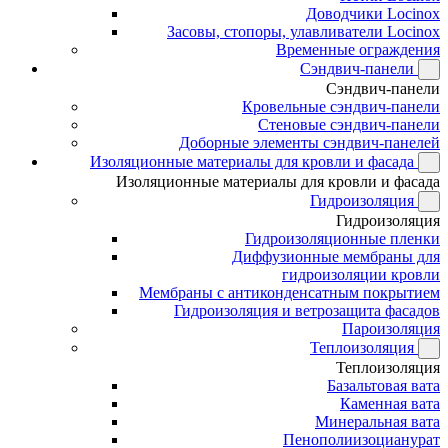
Доводчики Locinox
Засовы, стопоры, улавливатели Locinox
Временные ограждения
Сэндвич-панели
Сэндвич-панели
Кровельные сэндвич-панели
Стеновые сэндвич-панели
Доборные элементы сэндвич-панелей
Изоляционные материалы для кровли и фасада
Изоляционные материалы для кровли и фасада
Гидроизоляция
Гидроизоляция
Гидроизоляционные пленки
Диффузионные мембраны для
гидроизоляции кровли
Мембраны с антиконденсатным покрытием
Гидроизоляция и ветрозащита фасадов
Пароизоляция
Теплоизоляция
Теплоизоляция
Базальтовая вата
Каменная вата
Минеральная вата
Пенополиизоцианурат