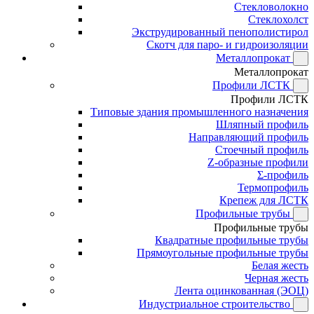
Стекловолокно
Стеклохолст
Экструдированный пенополистирол
Скотч для паро- и гидроизоляции
Металлопрокат
Металлопрокат
Профили ЛСТК
Профили ЛСТК
Типовые здания промышленного назначения
Шляпный профиль
Направляющий профиль
Стоечный профиль
Z-образные профили
Σ-профиль
Термопрофиль
Крепеж для ЛСТК
Профильные трубы
Профильные трубы
Квадратные профильные трубы
Прямоугольные профильные трубы
Белая жесть
Черная жесть
Лента оцинкованная (ЭОЦ)
Индустриальное строительство