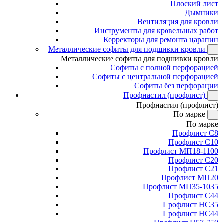
Плоский лист
Дымники
Вентиляция для кровли
Инструменты для кровельных работ
Корректоры для ремонта царапин
Металлические софиты для подшивки кровли
Металлические софиты для подшивки кровли
Софиты с полной перфорацией
Софиты с центральной перфорацией
Софиты без перфорации
Профнастил (профлист)
Профнастил (профлист)
По марке
По марке
Профлист С8
Профлист С10
Профлист МП18-1100
Профлист С20
Профлист С21
Профлист МП20
Профлист МП35-1035
Профлист С44
Профлист НС35
Профлист НС44