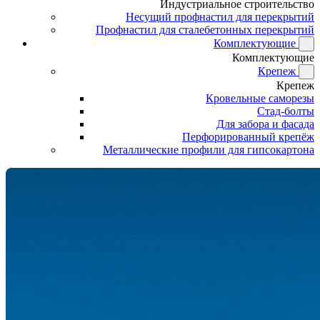
Индустриальное строительство
Несущий профнастил для перекрытий
Профнастил для сталебетонных перекрытий
Комплектующие
Комплектующие
Крепеж
Крепеж
Кровельные саморезы
Стад-болты
Для забора и фасада
Перфорированный крепёж
Металлические профили для гипсокартона