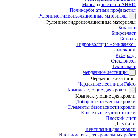
Мансардные окна AHRD
Поликарбонатный профнастил
Рулонные гидроизоляционные материалы
Рулонные гидроизоляционные материалы
Бикрост
Бикроэласт
Биполь
Гидроизоляция «Унифлекс»
Линокром
Рубероид
Стеклоизол
Техноэласт
Чердачные лестницы
Чердачные лестницы
Чердачные лестницы Fakro
Комплектующие для кровли
Комплектующие для кровли
Доборные элементы кровли
Элементы безопасности кровли
Кровельные уплотнители
Плоский лист
Дымники
Вентиляция для кровли
Инструменты для кровельных работ