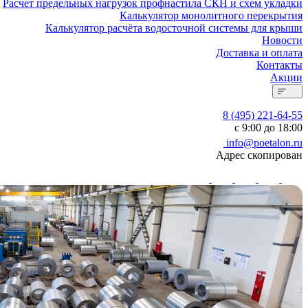
Расчет предельных нагрузок профнастила СКН и схем укладки
Калькулятор монолитного перекрытия
Калькулятор расчёта водосточной системы для крыши
Новости
Доставка и оплата
Контакты
Акции
8 (495) 221-64-55
с 9:00 до 18:00
info@poetalon.ru
Адрес скопирован