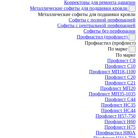
Корректоры для ремонта царапин
Металлические софиты для подшивки кровли
Металлические софиты для подшивки кровли
Софиты с полной перфорацией
Софиты с центральной перфорацией
Софиты без перфорации
Профнастил (профлист)
Профнастил (профлист)
По марке
По марке
Профлист С8
Профлист С10
Профлист МП18-1100
Профлист С20
Профлист С21
Профлист МП20
Профлист МП35-1035
Профлист С44
Профлист НС35
Профлист НС44
Профлист Н57-750
Профлист Н60
Профлист Н75
Профнастил Н80А