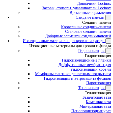
Доводчики Locinox
Засовы, стопоры, улавливатели Locinox
Временные ограждения
Сэндвич-панели
Сэндвич-панели
Кровельные сэндвич-панели
Стеновые сэндвич-панели
Доборные элементы сэндвич-панелей
Изоляционные материалы для кровли и фасада
Изоляционные материалы для кровли и фасада
Гидроизоляция
Гидроизоляция
Гидроизоляционные пленки
Диффузионные мембраны для
гидроизоляции кровли
Мембраны с антиконденсатным покрытием
Гидроизоляция и ветрозащита фасадов
Пароизоляция
Теплоизоляция
Теплоизоляция
Базальтовая вата
Каменная вата
Минеральная вата
Пенополиизоцианурат