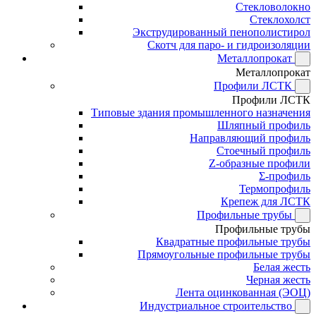
Стекловолокно
Стеклохолст
Экструдированный пенополистирол
Скотч для паро- и гидроизоляции
Металлопрокат
Металлопрокат
Профили ЛСТК
Профили ЛСТК
Типовые здания промышленного назначения
Шляпный профиль
Направляющий профиль
Стоечный профиль
Z-образные профили
Σ-профиль
Термопрофиль
Крепеж для ЛСТК
Профильные трубы
Профильные трубы
Квадратные профильные трубы
Прямоугольные профильные трубы
Белая жесть
Черная жесть
Лента оцинкованная (ЭОЦ)
Индустриальное строительство