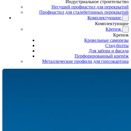
Индустриальное строительство
Несущий профнастил для перекрытий
Профнастил для сталебетонных перекрытий
Комплектующие
Комплектующие
Крепеж
Крепеж
Кровельные саморезы
Стад-болты
Для забора и фасада
Перфорированный крепёж
Металлические профили для гипсокартона