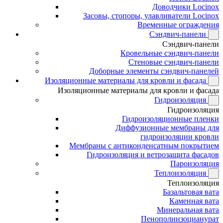
Доводчики Locinox
Засовы, стопоры, улавливатели Locinox
Временные ограждения
Сэндвич-панели
Сэндвич-панели
Кровельные сэндвич-панели
Стеновые сэндвич-панели
Доборные элементы сэндвич-панелей
Изоляционные материалы для кровли и фасада
Изоляционные материалы для кровли и фасада
Гидроизоляция
Гидроизоляция
Гидроизоляционные пленки
Диффузионные мембраны для
гидроизоляции кровли
Мембраны с антиконденсатным покрытием
Гидроизоляция и ветрозащита фасадов
Пароизоляция
Теплоизоляция
Теплоизоляция
Базальтовая вата
Каменная вата
Минеральная вата
Пенополиизоцианурат