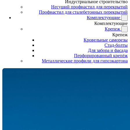
Индустриальное строительство
Несущий профнастил для перекрытий
Профнастил для сталебетонных перекрытий
Комплектующие
Комплектующие
Крепеж
Крепеж
Кровельные саморезы
Стад-болты
Для забора и фасада
Перфорированный крепёж
Металлические профили для гипсокартона