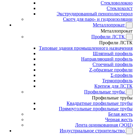
Стекловолокно
Стеклохолст
Экструдированный пенополистирол
Скотч для паро- и гидроизоляции
Металлопрокат
Металлопрокат
Профили ЛСТК
Профили ЛСТК
Типовые здания промышленного назначения
Шляпный профиль
Направляющий профиль
Стоечный профиль
Z-образные профили
Σ-профиль
Термопрофиль
Крепеж для ЛСТК
Профильные трубы
Профильные трубы
Квадратные профильные трубы
Прямоугольные профильные трубы
Белая жесть
Черная жесть
Лента оцинкованная (ЭОЦ)
Индустриальное строительство