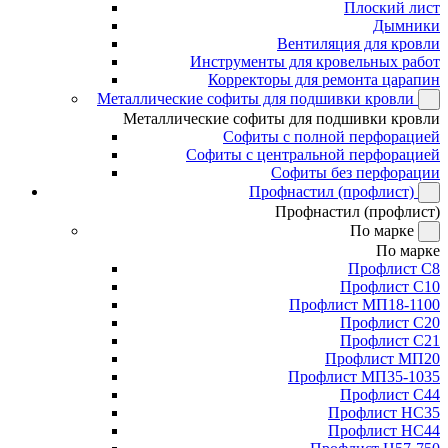
Плоский лист
Дымники
Вентиляция для кровли
Инструменты для кровельных работ
Корректоры для ремонта царапин
Металлические софиты для подшивки кровли
Металлические софиты для подшивки кровли
Софиты с полной перфорацией
Софиты с центральной перфорацией
Софиты без перфорации
Профнастил (профлист)
Профнастил (профлист)
По марке
По марке
Профлист С8
Профлист С10
Профлист МП18-1100
Профлист С20
Профлист С21
Профлист МП20
Профлист МП35-1035
Профлист С44
Профлист НС35
Профлист НС44