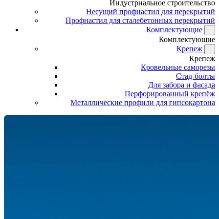
Индустриальное строительство
Несущий профнастил для перекрытий
Профнастил для сталебетонных перекрытий
Комплектующие
Комплектующие
Крепеж
Крепеж
Кровельные саморезы
Стад-болты
Для забора и фасада
Перфорированный крепёж
Металлические профили для гипсокартона