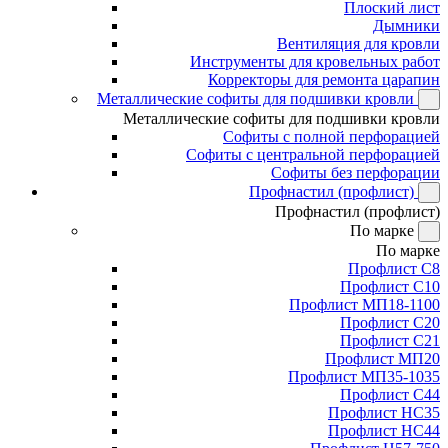
Плоский лист
Дымники
Вентиляция для кровли
Инструменты для кровельных работ
Корректоры для ремонта царапин
Металлические софиты для подшивки кровли
Металлические софиты для подшивки кровли
Софиты с полной перфорацией
Софиты с центральной перфорацией
Софиты без перфорации
Профнастил (профлист)
Профнастил (профлист)
По марке
По марке
Профлист С8
Профлист С10
Профлист МП18-1100
Профлист С20
Профлист С21
Профлист МП20
Профлист МП35-1035
Профлист С44
Профлист НС35
Профлист НС44