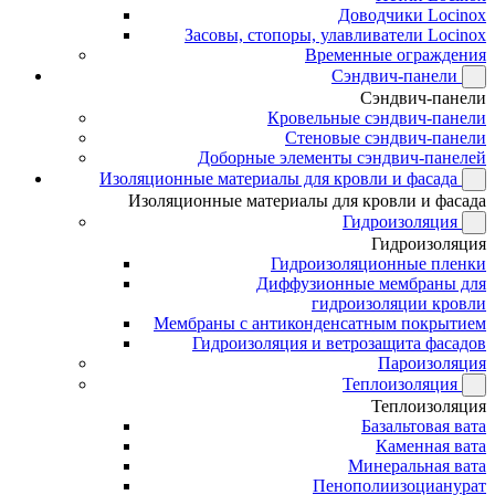
Доводчики Locinox
Засовы, стопоры, улавливатели Locinox
Временные ограждения
Сэндвич-панели
Сэндвич-панели
Кровельные сэндвич-панели
Стеновые сэндвич-панели
Доборные элементы сэндвич-панелей
Изоляционные материалы для кровли и фасада
Изоляционные материалы для кровли и фасада
Гидроизоляция
Гидроизоляция
Гидроизоляционные пленки
Диффузионные мембраны для
гидроизоляции кровли
Мембраны с антиконденсатным покрытием
Гидроизоляция и ветрозащита фасадов
Пароизоляция
Теплоизоляция
Теплоизоляция
Базальтовая вата
Каменная вата
Минеральная вата
Пенополиизоцианурат