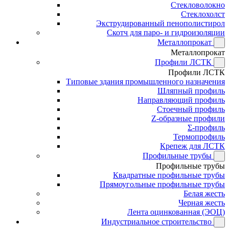
Стекловолокно
Стеклохолст
Экструдированный пенополистирол
Скотч для паро- и гидроизоляции
Металлопрокат
Металлопрокат
Профили ЛСТК
Профили ЛСТК
Типовые здания промышленного назначения
Шляпный профиль
Направляющий профиль
Стоечный профиль
Z-образные профили
Σ-профиль
Термопрофиль
Крепеж для ЛСТК
Профильные трубы
Профильные трубы
Квадратные профильные трубы
Прямоугольные профильные трубы
Белая жесть
Черная жесть
Лента оцинкованная (ЭОЦ)
Индустриальное строительство