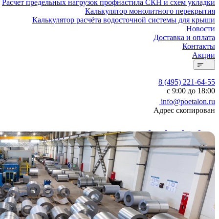
Расчет предельных нагрузок профнастила СКН и схем укладки
Калькулятор монолитного перекрытия
Калькулятор расчёта водосточной системы для крыши
Новости
Доставка и оплата
Контакты
Акции
8 (495) 221-64-55
с 9:00 до 18:00
info@poetalon.ru
Адрес скопирован