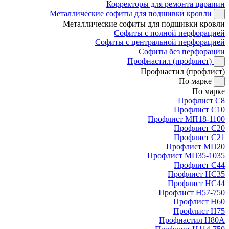
Корректоры для ремонта царапин
Металлические софиты для подшивки кровли
Металлические софиты для подшивки кровли
Софиты с полной перфорацией
Софиты с центральной перфорацией
Софиты без перфорации
Профнастил (профлист)
Профнастил (профлист)
По марке
По марке
Профлист С8
Профлист С10
Профлист МП18-1100
Профлист С20
Профлист С21
Профлист МП20
Профлист МП35-1035
Профлист С44
Профлист НС35
Профлист НС44
Профлист Н57-750
Профлист Н60
Профлист Н75
Профнастил Н80А