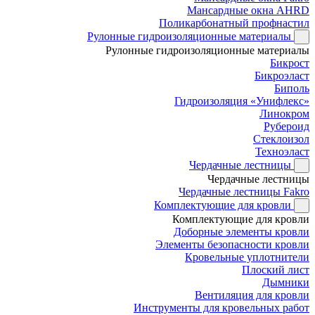
Мансардные окна AHRD
Поликарбонатный профнастил
Рулонные гидроизоляционные материалы
Рулонные гидроизоляционные материалы
Бикрост
Бикроэласт
Биполь
Гидроизоляция «Унифлекс»
Линокром
Рубероид
Стеклоизол
Техноэласт
Чердачные лестницы
Чердачные лестницы
Чердачные лестницы Fakro
Комплектующие для кровли
Комплектующие для кровли
Доборные элементы кровли
Элементы безопасности кровли
Кровельные уплотнители
Плоский лист
Дымники
Вентиляция для кровли
Инструменты для кровельных работ