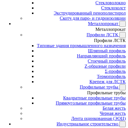
Стекловолокно
Стеклохолст
Экструдированный пенополистирол
Скотч для паро- и гидроизоляции
Металлопрокат
Металлопрокат
Профили ЛСТК
Профили ЛСТК
Типовые здания промышленного назначения
Шляпный профиль
Направляющий профиль
Стоечный профиль
Z-образные профили
Σ-профиль
Термопрофиль
Крепеж для ЛСТК
Профильные трубы
Профильные трубы
Квадратные профильные трубы
Прямоугольные профильные трубы
Белая жесть
Черная жесть
Лента оцинкованная (ЭОЦ)
Индустриальное строительство