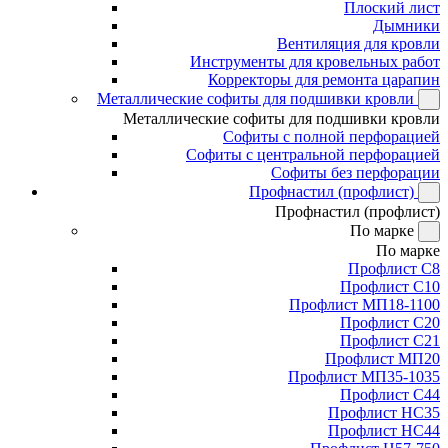
Плоский лист
Дымники
Вентиляция для кровли
Инструменты для кровельных работ
Корректоры для ремонта царапин
Металлические софиты для подшивки кровли
Металлические софиты для подшивки кровли
Софиты с полной перфорацией
Софиты с центральной перфорацией
Софиты без перфорации
Профнастил (профлист)
Профнастил (профлист)
По марке
По марке
Профлист С8
Профлист С10
Профлист МП18-1100
Профлист С20
Профлист С21
Профлист МП20
Профлист МП35-1035
Профлист С44
Профлист НС35
Профлист НС44