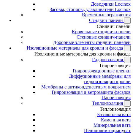
Доводчики Locinox
Засовы, стопоры, улавливатели Locinox
Временные ограждения
Сэндвич-панели
Сэндвич-панели
Кровельные сэндвич-панели
Стеновые сэндвич-панели
Доборные элементы сэндвич-панелей
Изоляционные материалы для кровли и фасада
Изоляционные материалы для кровли и фасада
Гидроизоляция
Гидроизоляция
Гидроизоляционные пленки
Диффузионные мембраны для
гидроизоляции кровли
Мембраны с антиконденсатным покрытием
Гидроизоляция и ветрозащита фасадов
Пароизоляция
Теплоизоляция
Теплоизоляция
Базальтовая вата
Каменная вата
Минеральная вата
Пенополиизоцианурат