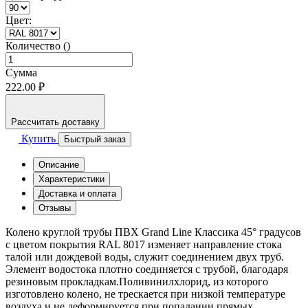
Цвет:
Количество ()
Сумма
222.00 ₽
Рассчитать доставку
Купить
Быстрый заказ
Описание
Характеристики
Доставка и оплата
Отзывы
Колено круглой трубы ПВХ Grand Line Классика 45° градусов
с цветом покрытия RAL 8017 изменяет направление стока
талой или дождевой воды, служит соединением двух труб.
Элемент водостока плотно соединяется с трубой, благодаря
резиновым прокладкам.Поливинилхлорид, из которого
изготовлено колено, не трескается при низкой температуре
воздуха и не деформируется при попадании прямых