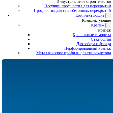
Индустриальное строительство
Несущий профнастил для перекрытий
Профнастил для сталебетонных перекрытий
Комплектующие
Комплектующие
Крепеж
Крепеж
Кровельные саморезы
Стад-болты
Для забора и фасада
Перфорированный крепёж
Металлические профили для гипсокартона