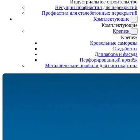
Индустриальное строительство
Несущий профнастил для перекрытий
Профнастил для сталебетонных перекрытий
Комплектующие
Комплектующие
Крепеж
Крепеж
Кровельные саморезы
Стад-болты
Для забора и фасада
Перфорированный крепёж
Металлические профили для гипсокартона