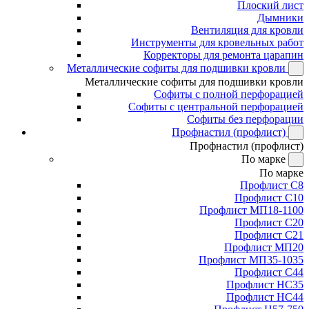
Плоский лист
Дымники
Вентиляция для кровли
Инструменты для кровельных работ
Корректоры для ремонта царапин
Металлические софиты для подшивки кровли
Металлические софиты для подшивки кровли
Софиты с полной перфорацией
Софиты с центральной перфорацией
Софиты без перфорации
Профнастил (профлист)
Профнастил (профлист)
По марке
По марке
Профлист С8
Профлист С10
Профлист МП18-1100
Профлист С20
Профлист С21
Профлист МП20
Профлист МП35-1035
Профлист С44
Профлист НС35
Профлист НС44