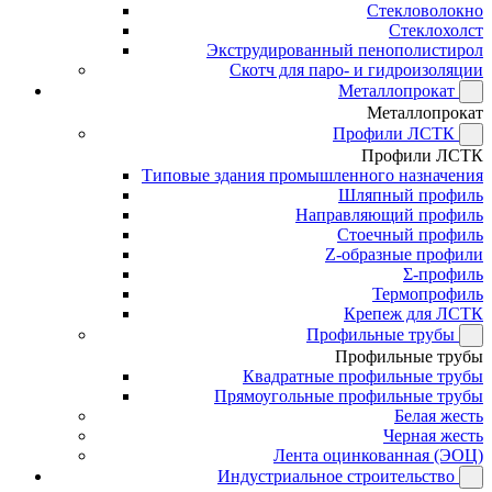
Стекловолокно
Стеклохолст
Экструдированный пенополистирол
Скотч для паро- и гидроизоляции
Металлопрокат
Металлопрокат
Профили ЛСТК
Профили ЛСТК
Типовые здания промышленного назначения
Шляпный профиль
Направляющий профиль
Стоечный профиль
Z-образные профили
Σ-профиль
Термопрофиль
Крепеж для ЛСТК
Профильные трубы
Профильные трубы
Квадратные профильные трубы
Прямоугольные профильные трубы
Белая жесть
Черная жесть
Лента оцинкованная (ЭОЦ)
Индустриальное строительство