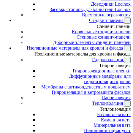
Доводчики Locinox
Засовы, стопоры, улавливатели Locinox
Временные ограждения
Сэндвич-панели
Сэндвич-панели
Кровельные сэндвич-панели
Стеновые сэндвич-панели
Доборные элементы сэндвич-панелей
Изоляционные материалы для кровли и фасада
Изоляционные материалы для кровли и фасада
Гидроизоляция
Гидроизоляция
Гидроизоляционные пленки
Диффузионные мембраны для
гидроизоляции кровли
Мембраны с антиконденсатным покрытием
Гидроизоляция и ветрозащита фасадов
Пароизоляция
Теплоизоляция
Теплоизоляция
Базальтовая вата
Каменная вата
Минеральная вата
Пенополиизоцианурат