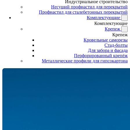
Индустриальное строительство
Несущий профнастил для перекрытий
Профнастил для сталебетонных перекрытий
Комплектующие
Комплектующие
Крепеж
Крепеж
Кровельные саморезы
Стад-болты
Для забора и фасада
Перфорированный крепёж
Металлические профили для гипсокартона