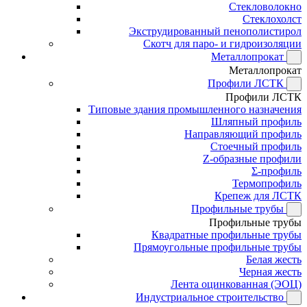
Стекловолокно
Стеклохолст
Экструдированный пенополистирол
Скотч для паро- и гидроизоляции
Металлопрокат
Металлопрокат
Профили ЛСТК
Профили ЛСТК
Типовые здания промышленного назначения
Шляпный профиль
Направляющий профиль
Стоечный профиль
Z-образные профили
Σ-профиль
Термопрофиль
Крепеж для ЛСТК
Профильные трубы
Профильные трубы
Квадратные профильные трубы
Прямоугольные профильные трубы
Белая жесть
Черная жесть
Лента оцинкованная (ЭОЦ)
Индустриальное строительство