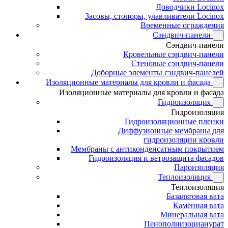
Доводчики Locinox
Засовы, стопоры, улавливатели Locinox
Временные ограждения
Сэндвич-панели
Сэндвич-панели
Кровельные сэндвич-панели
Стеновые сэндвич-панели
Доборные элементы сэндвич-панелей
Изоляционные материалы для кровли и фасада
Изоляционные материалы для кровли и фасада
Гидроизоляция
Гидроизоляция
Гидроизоляционные пленки
Диффузионные мембраны для
гидроизоляции кровли
Мембраны с антиконденсатным покрытием
Гидроизоляция и ветрозащита фасадов
Пароизоляция
Теплоизоляция
Теплоизоляция
Базальтовая вата
Каменная вата
Минеральная вата
Пенополиизоцианурат