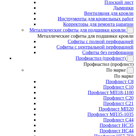
Плоский лист
Дымники
Вентиляция для кровли
Инструменты для кровельных работ
Корректоры для ремонта царапин
Металлические софиты для подшивки кровли
Металлические софиты для подшивки кровли
Софиты с полной перфорацией
Софиты с центральной перфорацией
Софиты без перфорации
Профнастил (профлист)
Профнастил (профлист)
По марке
По марке
Профлист С8
Профлист С10
Профлист МП18-1100
Профлист С20
Профлист С21
Профлист МП20
Профлист МП35-1035
Профлист С44
Профлист НС35
Профлист НС44