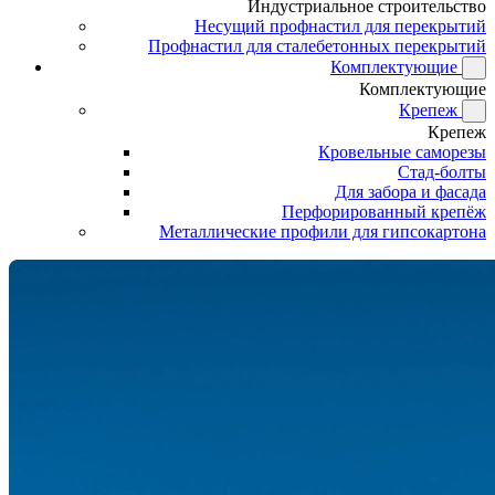
Индустриальное строительство
Несущий профнастил для перекрытий
Профнастил для сталебетонных перекрытий
Комплектующие
Комплектующие
Крепеж
Крепеж
Кровельные саморезы
Стад-болты
Для забора и фасада
Перфорированный крепёж
Металлические профили для гипсокартона