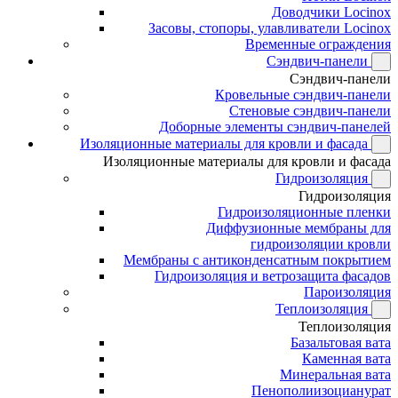
Доводчики Locinox
Засовы, стопоры, улавливатели Locinox
Временные ограждения
Сэндвич-панели
Сэндвич-панели
Кровельные сэндвич-панели
Стеновые сэндвич-панели
Доборные элементы сэндвич-панелей
Изоляционные материалы для кровли и фасада
Изоляционные материалы для кровли и фасада
Гидроизоляция
Гидроизоляция
Гидроизоляционные пленки
Диффузионные мембраны для
гидроизоляции кровли
Мембраны с антиконденсатным покрытием
Гидроизоляция и ветрозащита фасадов
Пароизоляция
Теплоизоляция
Теплоизоляция
Базальтовая вата
Каменная вата
Минеральная вата
Пенополиизоцианурат