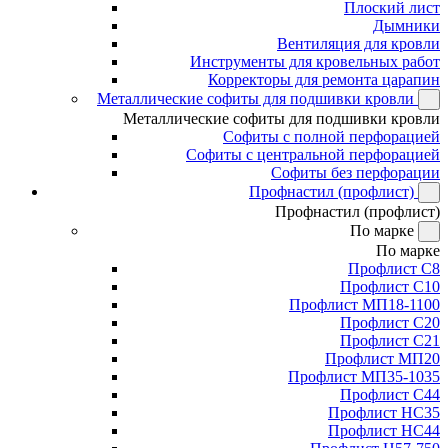
Плоский лист
Дымники
Вентиляция для кровли
Инструменты для кровельных работ
Корректоры для ремонта царапин
Металлические софиты для подшивки кровли
Металлические софиты для подшивки кровли
Софиты с полной перфорацией
Софиты с центральной перфорацией
Софиты без перфорации
Профнастил (профлист)
Профнастил (профлист)
По марке
По марке
Профлист С8
Профлист С10
Профлист МП18-1100
Профлист С20
Профлист С21
Профлист МП20
Профлист МП35-1035
Профлист С44
Профлист НС35
Профлист НС44