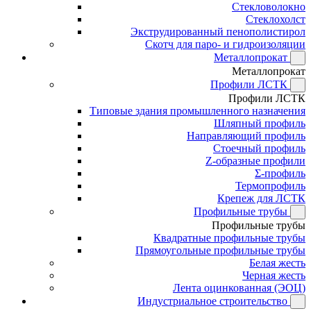
Стекловолокно
Стеклохолст
Экструдированный пенополистирол
Скотч для паро- и гидроизоляции
Металлопрокат
Металлопрокат
Профили ЛСТК
Профили ЛСТК
Типовые здания промышленного назначения
Шляпный профиль
Направляющий профиль
Стоечный профиль
Z-образные профили
Σ-профиль
Термопрофиль
Крепеж для ЛСТК
Профильные трубы
Профильные трубы
Квадратные профильные трубы
Прямоугольные профильные трубы
Белая жесть
Черная жесть
Лента оцинкованная (ЭОЦ)
Индустриальное строительство