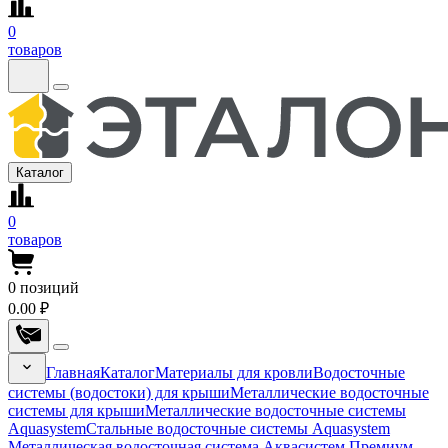
0
товаров
Каталог
0
товаров
0
позиций
0.00 ₽
Главная
Каталог
Материалы для кровли
Водосточные
системы (водостоки) для крыши
Металлические водосточные
системы для крыши
Металлические водосточные системы
Aquasystem
Стальные водосточные системы Aquasystem
Металлическая водосточная система Аквасистем Премиум