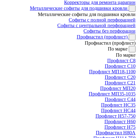
Корректоры для ремонта царапин
Металлические софиты для подшивки кровли
Металлические софиты для подшивки кровли
Софиты с полной перфорацией
Софиты с центральной перфорацией
Софиты без перфорации
Профнастил (профлист)
Профнастил (профлист)
По марке
По марке
Профлист С8
Профлист С10
Профлист МП18-1100
Профлист С20
Профлист С21
Профлист МП20
Профлист МП35-1035
Профлист С44
Профлист НС35
Профлист НС44
Профлист Н57-750
Профлист Н60
Профлист Н75
Профнастил Н80А