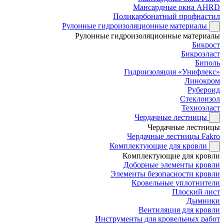
Мансардные окна AHRD
Поликарбонатный профнастил
Рулонные гидроизоляционные материалы
Рулонные гидроизоляционные материалы
Бикрост
Бикроэласт
Биполь
Гидроизоляция «Унифлекс»
Линокром
Рубероид
Стеклоизол
Техноэласт
Чердачные лестницы
Чердачные лестницы
Чердачные лестницы Fakro
Комплектующие для кровли
Комплектующие для кровли
Доборные элементы кровли
Элементы безопасности кровли
Кровельные уплотнители
Плоский лист
Дымники
Вентиляция для кровли
Инструменты для кровельных работ