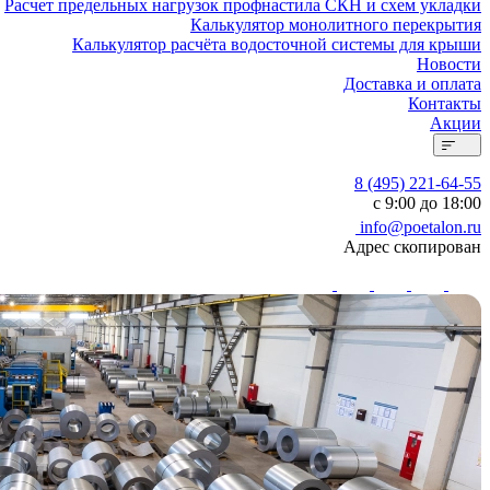
Расчет предельных нагрузок профнастила СКН и схем укладки
Калькулятор монолитного перекрытия
Калькулятор расчёта водосточной системы для крыши
Новости
Доставка и оплата
Контакты
Акции
8 (495) 221-64-55
с 9:00 до 18:00
info@poetalon.ru
Адрес скопирован