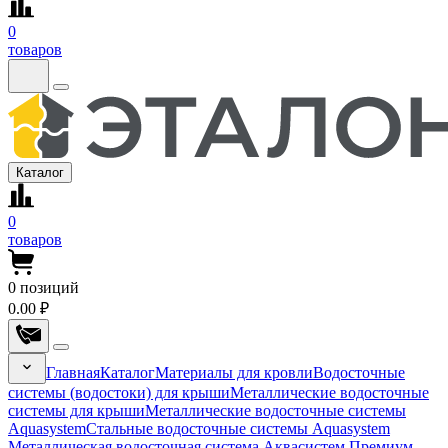
0
товаров
Каталог
0
товаров
0
позиций
0.00 ₽
Главная
Каталог
Материалы для кровли
Водосточные
системы (водостоки) для крыши
Металлические водосточные
системы для крыши
Металлические водосточные системы
Aquasystem
Стальные водосточные системы Aquasystem
Металлическая водосточная система Аквасистем Премиум