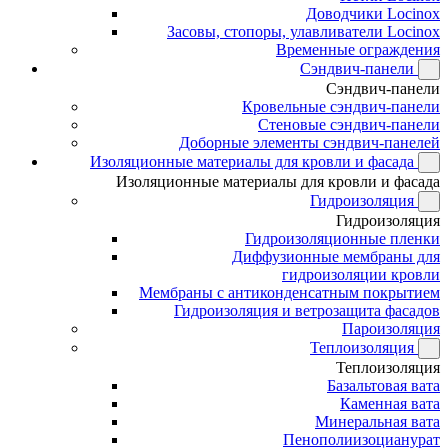
Доводчики Locinox
Засовы, стопоры, улавливатели Locinox
Временные ограждения
Сэндвич-панели
Сэндвич-панели
Кровельные сэндвич-панели
Стеновые сэндвич-панели
Доборные элементы сэндвич-панелей
Изоляционные материалы для кровли и фасада
Изоляционные материалы для кровли и фасада
Гидроизоляция
Гидроизоляция
Гидроизоляционные пленки
Диффузионные мембраны для
гидроизоляции кровли
Мембраны с антиконденсатным покрытием
Гидроизоляция и ветрозащита фасадов
Пароизоляция
Теплоизоляция
Теплоизоляция
Базальтовая вата
Каменная вата
Минеральная вата
Пенополиизоцианурат