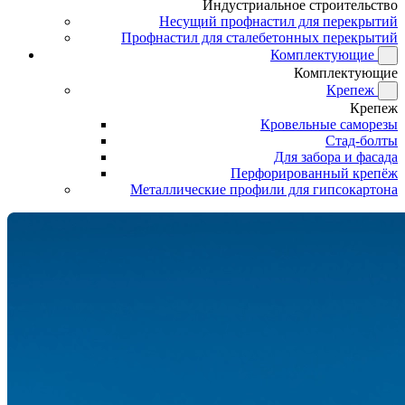
Индустриальное строительство
Несущий профнастил для перекрытий
Профнастил для сталебетонных перекрытий
Комплектующие
Комплектующие
Крепеж
Крепеж
Кровельные саморезы
Стад-болты
Для забора и фасада
Перфорированный крепёж
Металлические профили для гипсокартона