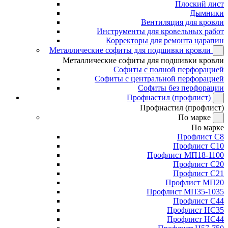
Плоский лист
Дымники
Вентиляция для кровли
Инструменты для кровельных работ
Корректоры для ремонта царапин
Металлические софиты для подшивки кровли
Металлические софиты для подшивки кровли
Софиты с полной перфорацией
Софиты с центральной перфорацией
Софиты без перфорации
Профнастил (профлист)
Профнастил (профлист)
По марке
По марке
Профлист С8
Профлист С10
Профлист МП18-1100
Профлист С20
Профлист С21
Профлист МП20
Профлист МП35-1035
Профлист С44
Профлист НС35
Профлист НС44