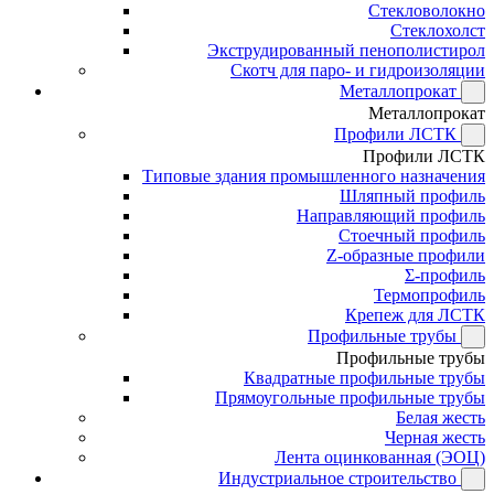
Стекловолокно
Стеклохолст
Экструдированный пенополистирол
Скотч для паро- и гидроизоляции
Металлопрокат
Металлопрокат
Профили ЛСТК
Профили ЛСТК
Типовые здания промышленного назначения
Шляпный профиль
Направляющий профиль
Стоечный профиль
Z-образные профили
Σ-профиль
Термопрофиль
Крепеж для ЛСТК
Профильные трубы
Профильные трубы
Квадратные профильные трубы
Прямоугольные профильные трубы
Белая жесть
Черная жесть
Лента оцинкованная (ЭОЦ)
Индустриальное строительство