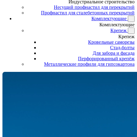
Индустриальное строительство
Несущий профнастил для перекрытий
Профнастил для сталебетонных перекрытий
Комплектующие
Комплектующие
Крепеж
Крепеж
Кровельные саморезы
Стад-болты
Для забора и фасада
Перфорированный крепёж
Металлические профили для гипсокартона