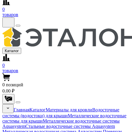
0
товаров
Каталог
0
товаров
0
позиций
0.00 ₽
Главная
Каталог
Материалы для кровли
Водосточные
системы (водостоки) для крыши
Металлические водосточные
системы для крыши
Металлические водосточные системы
Aquasystem
Стальные водосточные системы Aquasystem
Металлическая водосточная система Аквасистем Премиум