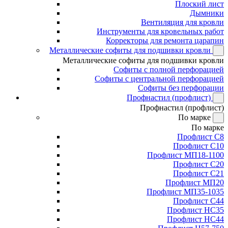
Плоский лист
Дымники
Вентиляция для кровли
Инструменты для кровельных работ
Корректоры для ремонта царапин
Металлические софиты для подшивки кровли
Металлические софиты для подшивки кровли
Софиты с полной перфорацией
Софиты с центральной перфорацией
Софиты без перфорации
Профнастил (профлист)
Профнастил (профлист)
По марке
По марке
Профлист С8
Профлист С10
Профлист МП18-1100
Профлист С20
Профлист С21
Профлист МП20
Профлист МП35-1035
Профлист С44
Профлист НС35
Профлист НС44