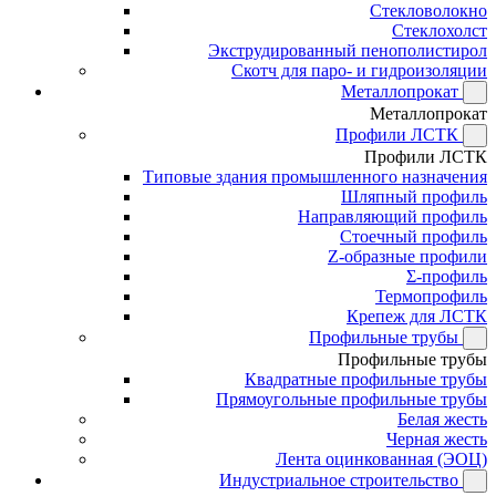
Стекловолокно
Стеклохолст
Экструдированный пенополистирол
Скотч для паро- и гидроизоляции
Металлопрокат
Металлопрокат
Профили ЛСТК
Профили ЛСТК
Типовые здания промышленного назначения
Шляпный профиль
Направляющий профиль
Стоечный профиль
Z-образные профили
Σ-профиль
Термопрофиль
Крепеж для ЛСТК
Профильные трубы
Профильные трубы
Квадратные профильные трубы
Прямоугольные профильные трубы
Белая жесть
Черная жесть
Лента оцинкованная (ЭОЦ)
Индустриальное строительство