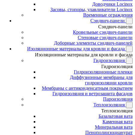
Доводчики Locinox
Засовы, стопоры, улавливатели Locinox
Временные ограждения
Сэндвич-панели
Сэндвич-панели
Кровельные сэндвич-панели
Стеновые сэндвич-панели
Доборные элементы сэндвич-панелей
Изоляционные материалы для кровли и фасада
Изоляционные материалы для кровли и фасада
Гидроизоляция
Гидроизоляция
Гидроизоляционные пленки
Диффузионные мембраны для
гидроизоляции кровли
Мембраны с антиконденсатным покрытием
Гидроизоляция и ветрозащита фасадов
Пароизоляция
Теплоизоляция
Теплоизоляция
Базальтовая вата
Каменная вата
Минеральная вата
Пенополиизоцианурат