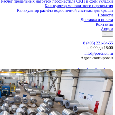
Расчет предельных нагрузок профнастила СКН и схем укладки
Калькулятор монолитного перекрытия
Калькулятор расчёта водосточной системы для крыши
Новости
Доставка и оплата
Контакты
Акции
8 (495) 221-64-55
с 9:00 до 18:00
info@poetalon.ru
Адрес скопирован