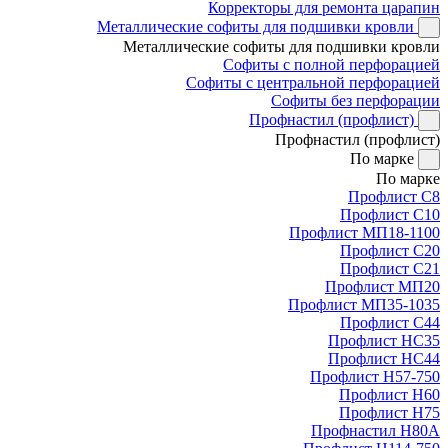
Корректоры для ремонта царапин
Металлические софиты для подшивки кровли
Металлические софиты для подшивки кровли
Софиты с полной перфорацией
Софиты с центральной перфорацией
Софиты без перфорации
Профнастил (профлист)
Профнастил (профлист)
По марке
По марке
Профлист С8
Профлист С10
Профлист МП18-1100
Профлист С20
Профлист С21
Профлист МП20
Профлист МП35-1035
Профлист С44
Профлист НС35
Профлист НС44
Профлист Н57-750
Профлист Н60
Профлист Н75
Профнастил Н80А