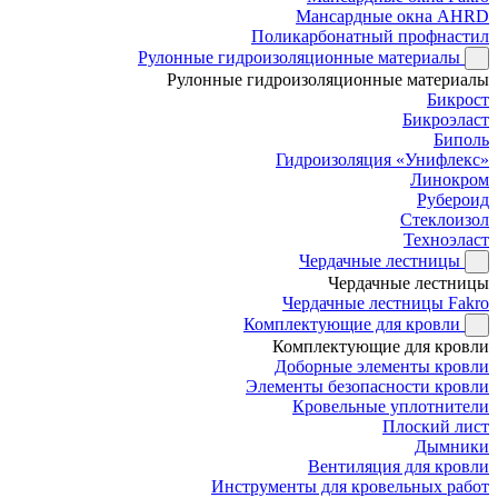
Мансардные окна AHRD
Поликарбонатный профнастил
Рулонные гидроизоляционные материалы
Рулонные гидроизоляционные материалы
Бикрост
Бикроэласт
Биполь
Гидроизоляция «Унифлекс»
Линокром
Рубероид
Стеклоизол
Техноэласт
Чердачные лестницы
Чердачные лестницы
Чердачные лестницы Fakro
Комплектующие для кровли
Комплектующие для кровли
Доборные элементы кровли
Элементы безопасности кровли
Кровельные уплотнители
Плоский лист
Дымники
Вентиляция для кровли
Инструменты для кровельных работ