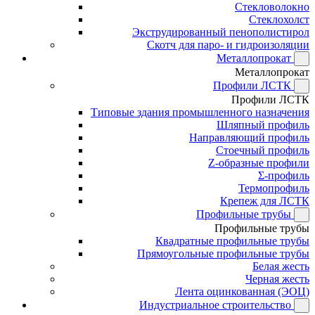
Стекловолокно
Стеклохолст
Экструдированный пенополистирол
Скотч для паро- и гидроизоляции
Металлопрокат
Металлопрокат
Профили ЛСТК
Профили ЛСТК
Типовые здания промышленного назначения
Шляпный профиль
Направляющий профиль
Стоечный профиль
Z-образные профили
Σ-профиль
Термопрофиль
Крепеж для ЛСТК
Профильные трубы
Профильные трубы
Квадратные профильные трубы
Прямоугольные профильные трубы
Белая жесть
Черная жесть
Лента оцинкованная (ЭОЦ)
Индустриальное строительство