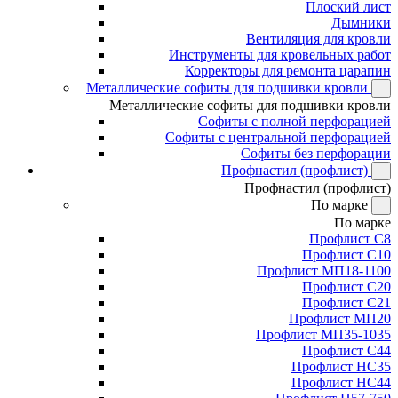
Плоский лист
Дымники
Вентиляция для кровли
Инструменты для кровельных работ
Корректоры для ремонта царапин
Металлические софиты для подшивки кровли
Металлические софиты для подшивки кровли
Софиты с полной перфорацией
Софиты с центральной перфорацией
Софиты без перфорации
Профнастил (профлист)
Профнастил (профлист)
По марке
По марке
Профлист С8
Профлист С10
Профлист МП18-1100
Профлист С20
Профлист С21
Профлист МП20
Профлист МП35-1035
Профлист С44
Профлист НС35
Профлист НС44