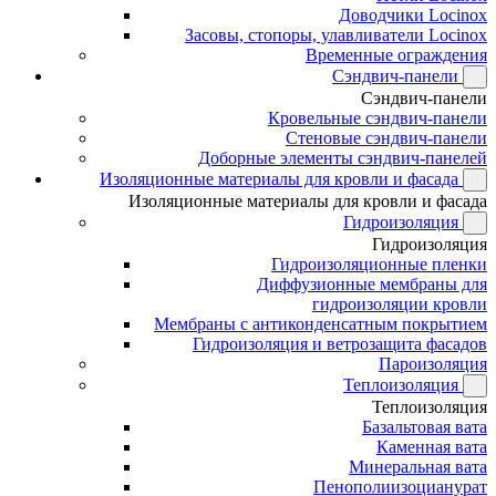
Доводчики Locinox
Засовы, стопоры, улавливатели Locinox
Временные ограждения
Сэндвич-панели
Сэндвич-панели
Кровельные сэндвич-панели
Стеновые сэндвич-панели
Доборные элементы сэндвич-панелей
Изоляционные материалы для кровли и фасада
Изоляционные материалы для кровли и фасада
Гидроизоляция
Гидроизоляция
Гидроизоляционные пленки
Диффузионные мембраны для
гидроизоляции кровли
Мембраны с антиконденсатным покрытием
Гидроизоляция и ветрозащита фасадов
Пароизоляция
Теплоизоляция
Теплоизоляция
Базальтовая вата
Каменная вата
Минеральная вата
Пенополиизоцианурат