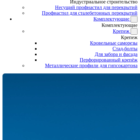
Индустриальное строительство
Несущий профнастил для перекрытий
Профнастил для сталебетонных перекрытий
Комплектующие
Комплектующие
Крепеж
Крепеж
Кровельные саморезы
Стад-болты
Для забора и фасада
Перфорированный крепёж
Металлические профили для гипсокартона