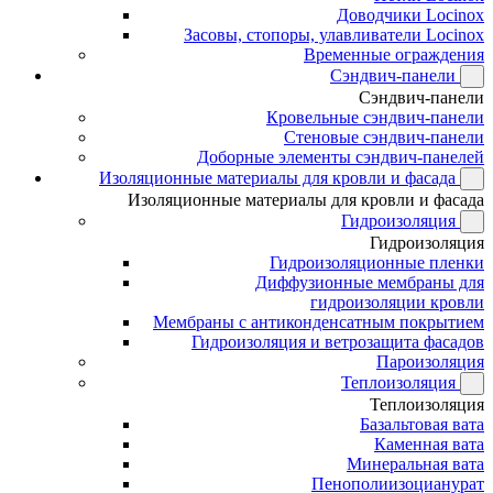
Доводчики Locinox
Засовы, стопоры, улавливатели Locinox
Временные ограждения
Сэндвич-панели
Сэндвич-панели
Кровельные сэндвич-панели
Стеновые сэндвич-панели
Доборные элементы сэндвич-панелей
Изоляционные материалы для кровли и фасада
Изоляционные материалы для кровли и фасада
Гидроизоляция
Гидроизоляция
Гидроизоляционные пленки
Диффузионные мембраны для
гидроизоляции кровли
Мембраны с антиконденсатным покрытием
Гидроизоляция и ветрозащита фасадов
Пароизоляция
Теплоизоляция
Теплоизоляция
Базальтовая вата
Каменная вата
Минеральная вата
Пенополиизоцианурат