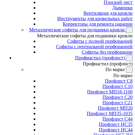
Плоский лист
Дымники
Вентиляция для кровли
Инструменты для кровельных работ
Корректоры для ремонта царапин
Металлические софиты для подшивки кровли
Металлические софиты для подшивки кровли
Софиты с полной перфорацией
Софиты с центральной перфорацией
Софиты без перфорации
Профнастил (профлист)
Профнастил (профлист)
По марке
По марке
Профлист С8
Профлист С10
Профлист МП18-1100
Профлист С20
Профлист С21
Профлист МП20
Профлист МП35-1035
Профлист С44
Профлист НС35
Профлист НС44