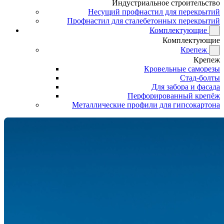
Индустриальное строительство
Несущий профнастил для перекрытий
Профнастил для сталебетонных перекрытий
Комплектующие
Комплектующие
Крепеж
Крепеж
Кровельные саморезы
Стад-болты
Для забора и фасада
Перфорированный крепёж
Металлические профили для гипсокартона