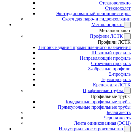
Стекловолокно
Стеклохолст
Экструдированный пенополистирол
Скотч для паро- и гидроизоляции
Металлопрокат
Металлопрокат
Профили ЛСТК
Профили ЛСТК
Типовые здания промышленного назначения
Шляпный профиль
Направляющий профиль
Стоечный профиль
Z-образные профили
Σ-профиль
Термопрофиль
Крепеж для ЛСТК
Профильные трубы
Профильные трубы
Квадратные профильные трубы
Прямоугольные профильные трубы
Белая жесть
Черная жесть
Лента оцинкованная (ЭОЦ)
Индустриальное строительство