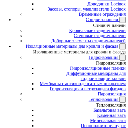
Доводчики Locinox
Засовы, стопоры, улавливатели Locinox
Временные ограждения
Сэндвич-панели
Сэндвич-панели
Кровельные сэндвич-панели
Стеновые сэндвич-панели
Доборные элементы сэндвич-панелей
Изоляционные материалы для кровли и фасада
Изоляционные материалы для кровли и фасада
Гидроизоляция
Гидроизоляция
Гидроизоляционные пленки
Диффузионные мембраны для
гидроизоляции кровли
Мембраны с антиконденсатным покрытием
Гидроизоляция и ветрозащита фасадов
Пароизоляция
Теплоизоляция
Теплоизоляция
Базальтовая вата
Каменная вата
Минеральная вата
Пенополиизоцианурат