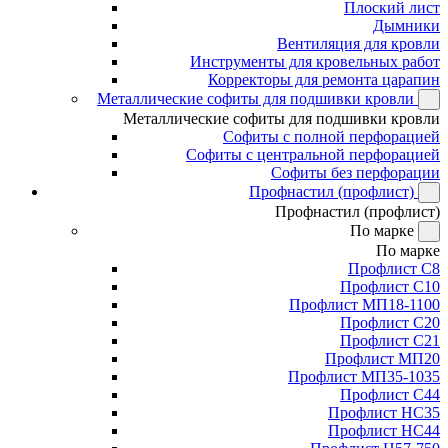
Плоский лист
Дымники
Вентиляция для кровли
Инструменты для кровельных работ
Корректоры для ремонта царапин
Металлические софиты для подшивки кровли
Металлические софиты для подшивки кровли
Софиты с полной перфорацией
Софиты с центральной перфорацией
Софиты без перфорации
Профнастил (профлист)
Профнастил (профлист)
По марке
По марке
Профлист С8
Профлист С10
Профлист МП18-1100
Профлист С20
Профлист С21
Профлист МП20
Профлист МП35-1035
Профлист С44
Профлист НС35
Профлист НС44