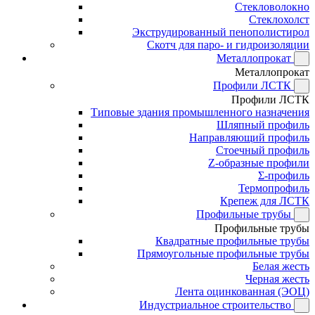
Стекловолокно
Стеклохолст
Экструдированный пенополистирол
Скотч для паро- и гидроизоляции
Металлопрокат
Металлопрокат
Профили ЛСТК
Профили ЛСТК
Типовые здания промышленного назначения
Шляпный профиль
Направляющий профиль
Стоечный профиль
Z-образные профили
Σ-профиль
Термопрофиль
Крепеж для ЛСТК
Профильные трубы
Профильные трубы
Квадратные профильные трубы
Прямоугольные профильные трубы
Белая жесть
Черная жесть
Лента оцинкованная (ЭОЦ)
Индустриальное строительство