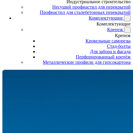
Индустриальное строительство
Несущий профнастил для перекрытий
Профнастил для сталебетонных перекрытий
Комплектующие
Комплектующие
Крепеж
Крепеж
Кровельные саморезы
Стад-болты
Для забора и фасада
Перфорированный крепёж
Металлические профили для гипсокартона