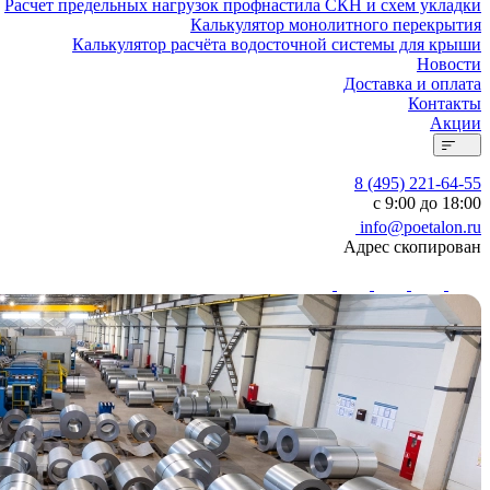
Расчет предельных нагрузок профнастила СКН и схем укладки
Калькулятор монолитного перекрытия
Калькулятор расчёта водосточной системы для крыши
Новости
Доставка и оплата
Контакты
Акции
8 (495) 221-64-55
с 9:00 до 18:00
info@poetalon.ru
Адрес скопирован