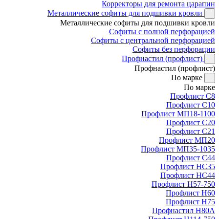
Корректоры для ремонта царапин
Металлические софиты для подшивки кровли
Металлические софиты для подшивки кровли
Софиты с полной перфорацией
Софиты с центральной перфорацией
Софиты без перфорации
Профнастил (профлист)
Профнастил (профлист)
По марке
По марке
Профлист С8
Профлист С10
Профлист МП18-1100
Профлист С20
Профлист С21
Профлист МП20
Профлист МП35-1035
Профлист С44
Профлист НС35
Профлист НС44
Профлист Н57-750
Профлист Н60
Профлист Н75
Профнастил Н80А