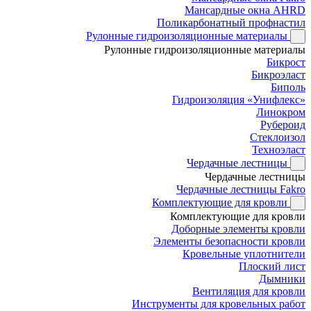
Мансардные окна AHRD
Поликарбонатный профнастил
Рулонные гидроизоляционные материалы
Рулонные гидроизоляционные материалы
Бикрост
Бикроэласт
Биполь
Гидроизоляция «Унифлекс»
Линокром
Рубероид
Стеклоизол
Техноэласт
Чердачные лестницы
Чердачные лестницы
Чердачные лестницы Fakro
Комплектующие для кровли
Комплектующие для кровли
Доборные элементы кровли
Элементы безопасности кровли
Кровельные уплотнители
Плоский лист
Дымники
Вентиляция для кровли
Инструменты для кровельных работ