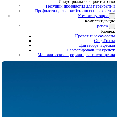
Индустриальное строительство
Несущий профнастил для перекрытий
Профнастил для сталебетонных перекрытий
Комплектующие
Комплектующие
Крепеж
Крепеж
Кровельные саморезы
Стад-болты
Для забора и фасада
Перфорированный крепёж
Металлические профили для гипсокартона