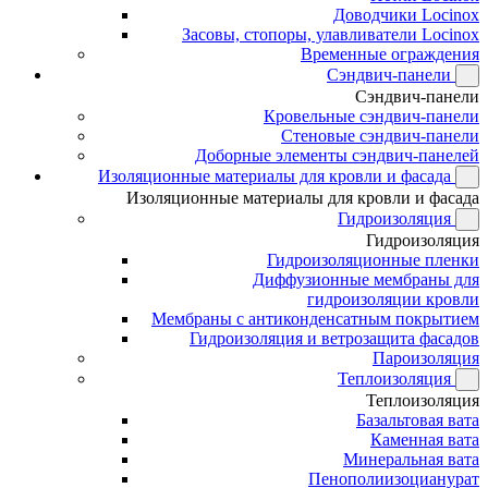
Доводчики Locinox
Засовы, стопоры, улавливатели Locinox
Временные ограждения
Сэндвич-панели
Сэндвич-панели
Кровельные сэндвич-панели
Стеновые сэндвич-панели
Доборные элементы сэндвич-панелей
Изоляционные материалы для кровли и фасада
Изоляционные материалы для кровли и фасада
Гидроизоляция
Гидроизоляция
Гидроизоляционные пленки
Диффузионные мембраны для
гидроизоляции кровли
Мембраны с антиконденсатным покрытием
Гидроизоляция и ветрозащита фасадов
Пароизоляция
Теплоизоляция
Теплоизоляция
Базальтовая вата
Каменная вата
Минеральная вата
Пенополиизоцианурат