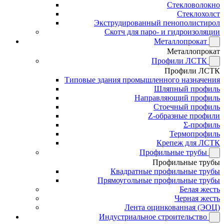
Стекловолокно
Стеклохолст
Экструдированный пенополистирол
Скотч для паро- и гидроизоляции
Металлопрокат
Металлопрокат
Профили ЛСТК
Профили ЛСТК
Типовые здания промышленного назначения
Шляпный профиль
Направляющий профиль
Стоечный профиль
Z-образные профили
Σ-профиль
Термопрофиль
Крепеж для ЛСТК
Профильные трубы
Профильные трубы
Квадратные профильные трубы
Прямоугольные профильные трубы
Белая жесть
Черная жесть
Лента оцинкованная (ЭОЦ)
Индустриальное строительство