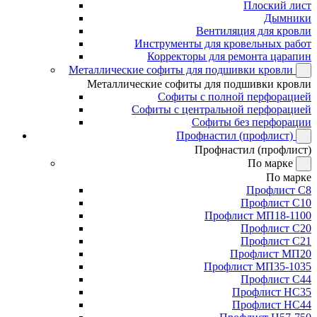
Плоский лист
Дымники
Вентиляция для кровли
Инструменты для кровельных работ
Корректоры для ремонта царапин
Металлические софиты для подшивки кровли
Металлические софиты для подшивки кровли
Софиты с полной перфорацией
Софиты с центральной перфорацией
Софиты без перфорации
Профнастил (профлист)
Профнастил (профлист)
По марке
По марке
Профлист С8
Профлист С10
Профлист МП18-1100
Профлист С20
Профлист С21
Профлист МП20
Профлист МП35-1035
Профлист С44
Профлист НС35
Профлист НС44