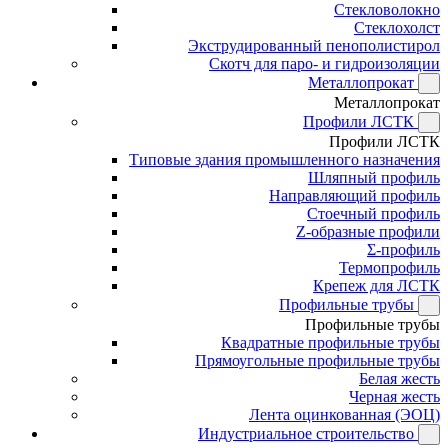
Стекловолокно
Стеклохолст
Экструдированный пенополистирол
Скотч для паро- и гидроизоляции
Металлопрокат
Металлопрокат
Профили ЛСТК
Профили ЛСТК
Типовые здания промышленного назначения
Шляпный профиль
Направляющий профиль
Стоечный профиль
Z-образные профили
Σ-профиль
Термопрофиль
Крепеж для ЛСТК
Профильные трубы
Профильные трубы
Квадратные профильные трубы
Прямоугольные профильные трубы
Белая жесть
Черная жесть
Лента оцинкованная (ЭОЦ)
Индустриальное строительство