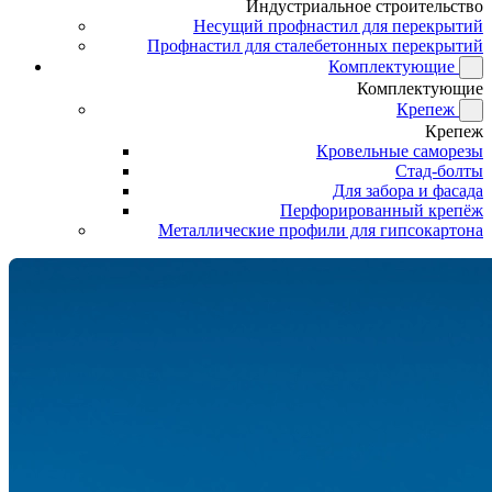
Индустриальное строительство
Несущий профнастил для перекрытий
Профнастил для сталебетонных перекрытий
Комплектующие
Комплектующие
Крепеж
Крепеж
Кровельные саморезы
Стад-болты
Для забора и фасада
Перфорированный крепёж
Металлические профили для гипсокартона