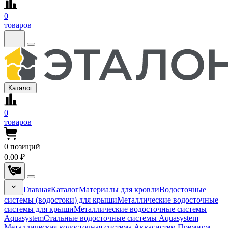
0
товаров
Каталог
0
товаров
0
позиций
0.00 ₽
Главная
Каталог
Материалы для кровли
Водосточные
системы (водостоки) для крыши
Металлические водосточные
системы для крыши
Металлические водосточные системы
Aquasystem
Стальные водосточные системы Aquasystem
Металлическая водосточная система Аквасистем Премиум