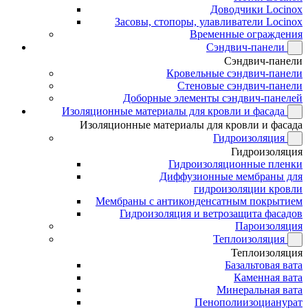
Доводчики Locinox
Засовы, стопоры, улавливатели Locinox
Временные ограждения
Сэндвич-панели
Сэндвич-панели
Кровельные сэндвич-панели
Стеновые сэндвич-панели
Доборные элементы сэндвич-панелей
Изоляционные материалы для кровли и фасада
Изоляционные материалы для кровли и фасада
Гидроизоляция
Гидроизоляция
Гидроизоляционные пленки
Диффузионные мембраны для
гидроизоляции кровли
Мембраны с антиконденсатным покрытием
Гидроизоляция и ветрозащита фасадов
Пароизоляция
Теплоизоляция
Теплоизоляция
Базальтовая вата
Каменная вата
Минеральная вата
Пенополиизоцианурат