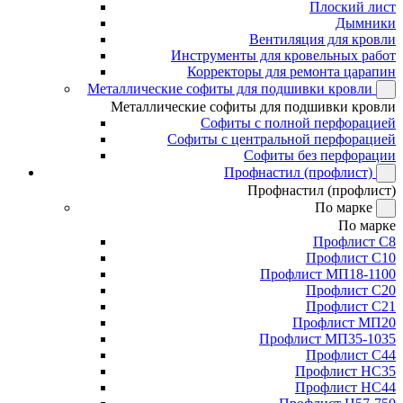
Плоский лист
Дымники
Вентиляция для кровли
Инструменты для кровельных работ
Корректоры для ремонта царапин
Металлические софиты для подшивки кровли
Металлические софиты для подшивки кровли
Софиты с полной перфорацией
Софиты с центральной перфорацией
Софиты без перфорации
Профнастил (профлист)
Профнастил (профлист)
По марке
По марке
Профлист С8
Профлист С10
Профлист МП18-1100
Профлист С20
Профлист С21
Профлист МП20
Профлист МП35-1035
Профлист С44
Профлист НС35
Профлист НС44