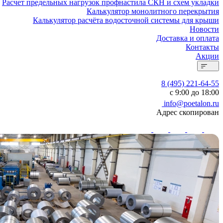
Расчет предельных нагрузок профнастила СКН и схем укладки
Калькулятор монолитного перекрытия
Калькулятор расчёта водосточной системы для крыши
Новости
Доставка и оплата
Контакты
Акции
8 (495) 221-64-55
с 9:00 до 18:00
info@poetalon.ru
Адрес скопирован