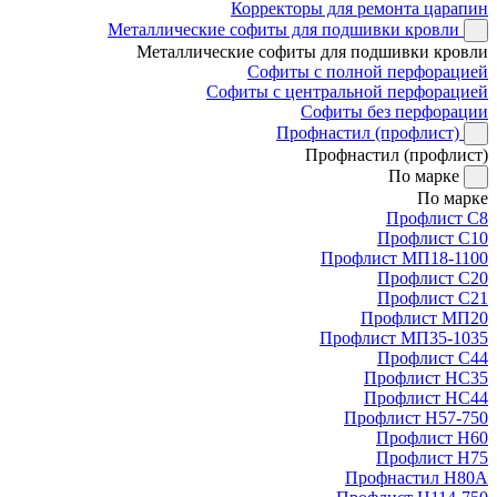
Корректоры для ремонта царапин
Металлические софиты для подшивки кровли
Металлические софиты для подшивки кровли
Софиты с полной перфорацией
Софиты с центральной перфорацией
Софиты без перфорации
Профнастил (профлист)
Профнастил (профлист)
По марке
По марке
Профлист С8
Профлист С10
Профлист МП18-1100
Профлист С20
Профлист С21
Профлист МП20
Профлист МП35-1035
Профлист С44
Профлист НС35
Профлист НС44
Профлист Н57-750
Профлист Н60
Профлист Н75
Профнастил Н80А