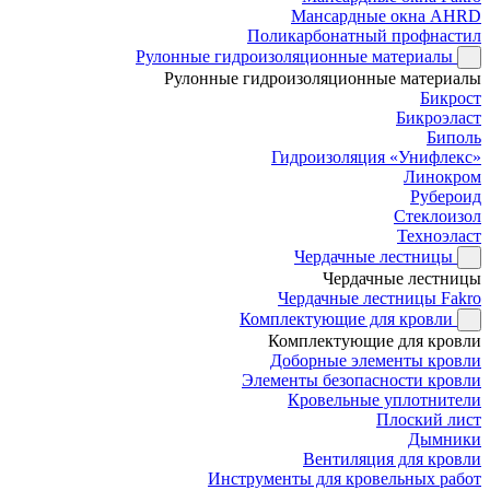
Мансардные окна AHRD
Поликарбонатный профнастил
Рулонные гидроизоляционные материалы
Рулонные гидроизоляционные материалы
Бикрост
Бикроэласт
Биполь
Гидроизоляция «Унифлекс»
Линокром
Рубероид
Стеклоизол
Техноэласт
Чердачные лестницы
Чердачные лестницы
Чердачные лестницы Fakro
Комплектующие для кровли
Комплектующие для кровли
Доборные элементы кровли
Элементы безопасности кровли
Кровельные уплотнители
Плоский лист
Дымники
Вентиляция для кровли
Инструменты для кровельных работ