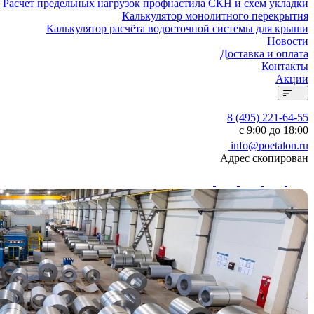
Расчет предельных нагрузок профнастила СКН и схем укладки
Калькулятор монолитного перекрытия
Калькулятор расчёта водосточной системы для крыши
Новости
Доставка и оплата
Контакты
Акции
8 (495) 221-64-55
с 9:00 до 18:00
info@poetalon.ru
Адрес скопирован