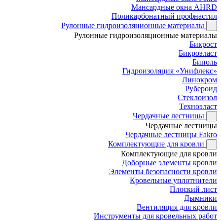
Мансардные окна AHRD
Поликарбонатный профнастил
Рулонные гидроизоляционные материалы
Рулонные гидроизоляционные материалы
Бикрост
Бикроэласт
Биполь
Гидроизоляция «Унифлекс»
Линокром
Рубероид
Стеклоизол
Техноэласт
Чердачные лестницы
Чердачные лестницы
Чердачные лестницы Fakro
Комплектующие для кровли
Комплектующие для кровли
Доборные элементы кровли
Элементы безопасности кровли
Кровельные уплотнители
Плоский лист
Дымники
Вентиляция для кровли
Инструменты для кровельных работ