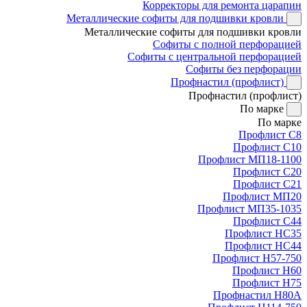
Корректоры для ремонта царапин
Металлические софиты для подшивки кровли
Металлические софиты для подшивки кровли
Софиты с полной перфорацией
Софиты с центральной перфорацией
Софиты без перфорации
Профнастил (профлист)
Профнастил (профлист)
По марке
По марке
Профлист С8
Профлист С10
Профлист МП18-1100
Профлист С20
Профлист С21
Профлист МП20
Профлист МП35-1035
Профлист С44
Профлист НС35
Профлист НС44
Профлист Н57-750
Профлист Н60
Профлист Н75
Профнастил Н80А