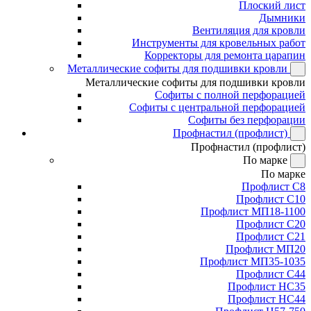
Плоский лист
Дымники
Вентиляция для кровли
Инструменты для кровельных работ
Корректоры для ремонта царапин
Металлические софиты для подшивки кровли
Металлические софиты для подшивки кровли
Софиты с полной перфорацией
Софиты с центральной перфорацией
Софиты без перфорации
Профнастил (профлист)
Профнастил (профлист)
По марке
По марке
Профлист С8
Профлист С10
Профлист МП18-1100
Профлист С20
Профлист С21
Профлист МП20
Профлист МП35-1035
Профлист С44
Профлист НС35
Профлист НС44