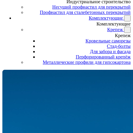
Индустриальное строительство
Несущий профнастил для перекрытий
Профнастил для сталебетонных перекрытий
Комплектующие
Комплектующие
Крепеж
Крепеж
Кровельные саморезы
Стад-болты
Для забора и фасада
Перфорированный крепёж
Металлические профили для гипсокартона