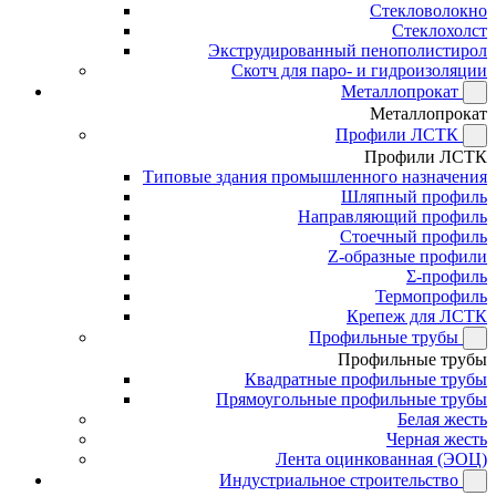
Стекловолокно
Стеклохолст
Экструдированный пенополистирол
Скотч для паро- и гидроизоляции
Металлопрокат
Металлопрокат
Профили ЛСТК
Профили ЛСТК
Типовые здания промышленного назначения
Шляпный профиль
Направляющий профиль
Стоечный профиль
Z-образные профили
Σ-профиль
Термопрофиль
Крепеж для ЛСТК
Профильные трубы
Профильные трубы
Квадратные профильные трубы
Прямоугольные профильные трубы
Белая жесть
Черная жесть
Лента оцинкованная (ЭОЦ)
Индустриальное строительство