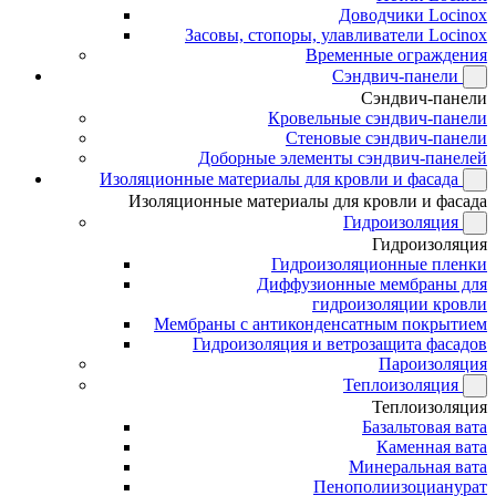
Доводчики Locinox
Засовы, стопоры, улавливатели Locinox
Временные ограждения
Сэндвич-панели
Сэндвич-панели
Кровельные сэндвич-панели
Стеновые сэндвич-панели
Доборные элементы сэндвич-панелей
Изоляционные материалы для кровли и фасада
Изоляционные материалы для кровли и фасада
Гидроизоляция
Гидроизоляция
Гидроизоляционные пленки
Диффузионные мембраны для
гидроизоляции кровли
Мембраны с антиконденсатным покрытием
Гидроизоляция и ветрозащита фасадов
Пароизоляция
Теплоизоляция
Теплоизоляция
Базальтовая вата
Каменная вата
Минеральная вата
Пенополиизоцианурат