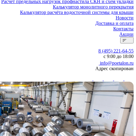
Расчет предельных нагрузок профнастила СКН и схем укладки
Калькулятор монолитного перекрытия
Калькулятор расчёта водосточной системы для крыши
Новости
Доставка и оплата
Контакты
Акции
8 (495) 221-64-55
с 9:00 до 18:00
info@poetalon.ru
Адрес скопирован