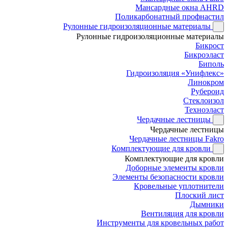
Мансардные окна AHRD
Поликарбонатный профнастил
Рулонные гидроизоляционные материалы
Рулонные гидроизоляционные материалы
Бикрост
Бикроэласт
Биполь
Гидроизоляция «Унифлекс»
Линокром
Рубероид
Стеклоизол
Техноэласт
Чердачные лестницы
Чердачные лестницы
Чердачные лестницы Fakro
Комплектующие для кровли
Комплектующие для кровли
Доборные элементы кровли
Элементы безопасности кровли
Кровельные уплотнители
Плоский лист
Дымники
Вентиляция для кровли
Инструменты для кровельных работ