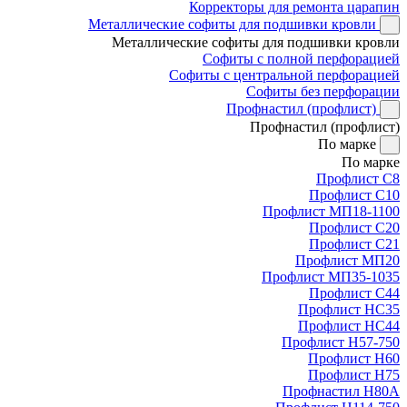
Корректоры для ремонта царапин
Металлические софиты для подшивки кровли
Металлические софиты для подшивки кровли
Софиты с полной перфорацией
Софиты с центральной перфорацией
Софиты без перфорации
Профнастил (профлист)
Профнастил (профлист)
По марке
По марке
Профлист С8
Профлист С10
Профлист МП18-1100
Профлист С20
Профлист С21
Профлист МП20
Профлист МП35-1035
Профлист С44
Профлист НС35
Профлист НС44
Профлист Н57-750
Профлист Н60
Профлист Н75
Профнастил Н80А