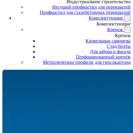
Индустриальное строительство
Несущий профнастил для перекрытий
Профнастил для сталебетонных перекрытий
Комплектующие
Комплектующие
Крепеж
Крепеж
Кровельные саморезы
Стад-болты
Для забора и фасада
Перфорированный крепёж
Металлические профили для гипсокартона