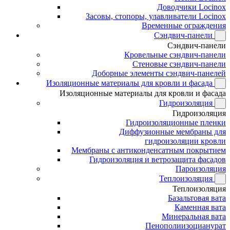
Доводчики Locinox
Засовы, стопоры, улавливатели Locinox
Временные ограждения
Сэндвич-панели
Сэндвич-панели
Кровельные сэндвич-панели
Стеновые сэндвич-панели
Доборные элементы сэндвич-панелей
Изоляционные материалы для кровли и фасада
Изоляционные материалы для кровли и фасада
Гидроизоляция
Гидроизоляция
Гидроизоляционные пленки
Диффузионные мембраны для
гидроизоляции кровли
Мембраны с антиконденсатным покрытием
Гидроизоляция и ветрозащита фасадов
Пароизоляция
Теплоизоляция
Теплоизоляция
Базальтовая вата
Каменная вата
Минеральная вата
Пенополиизоцианурат