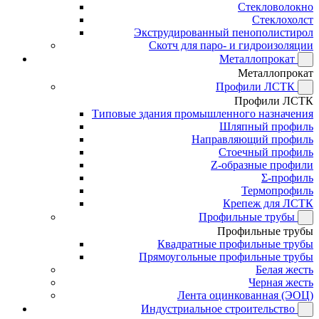
Стекловолокно
Стеклохолст
Экструдированный пенополистирол
Скотч для паро- и гидроизоляции
Металлопрокат
Металлопрокат
Профили ЛСТК
Профили ЛСТК
Типовые здания промышленного назначения
Шляпный профиль
Направляющий профиль
Стоечный профиль
Z-образные профили
Σ-профиль
Термопрофиль
Крепеж для ЛСТК
Профильные трубы
Профильные трубы
Квадратные профильные трубы
Прямоугольные профильные трубы
Белая жесть
Черная жесть
Лента оцинкованная (ЭОЦ)
Индустриальное строительство