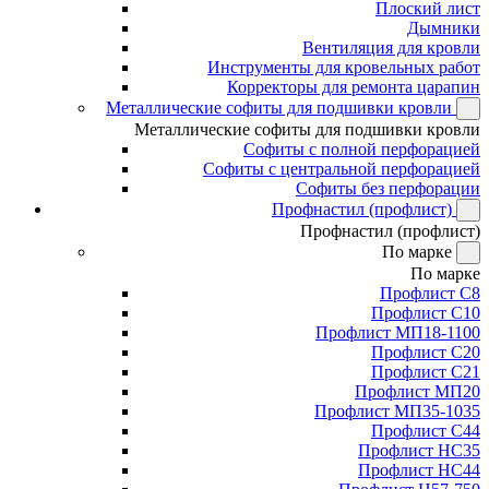
Плоский лист
Дымники
Вентиляция для кровли
Инструменты для кровельных работ
Корректоры для ремонта царапин
Металлические софиты для подшивки кровли
Металлические софиты для подшивки кровли
Софиты с полной перфорацией
Софиты с центральной перфорацией
Софиты без перфорации
Профнастил (профлист)
Профнастил (профлист)
По марке
По марке
Профлист С8
Профлист С10
Профлист МП18-1100
Профлист С20
Профлист С21
Профлист МП20
Профлист МП35-1035
Профлист С44
Профлист НС35
Профлист НС44