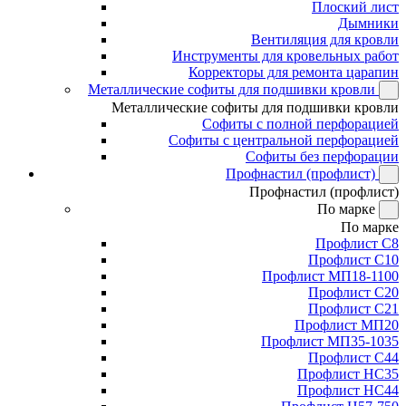
Плоский лист
Дымники
Вентиляция для кровли
Инструменты для кровельных работ
Корректоры для ремонта царапин
Металлические софиты для подшивки кровли
Металлические софиты для подшивки кровли
Софиты с полной перфорацией
Софиты с центральной перфорацией
Софиты без перфорации
Профнастил (профлист)
Профнастил (профлист)
По марке
По марке
Профлист С8
Профлист С10
Профлист МП18-1100
Профлист С20
Профлист С21
Профлист МП20
Профлист МП35-1035
Профлист С44
Профлист НС35
Профлист НС44