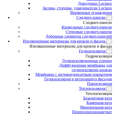
Доводчики Locinox
Засовы, стопоры, улавливатели Locinox
Временные ограждения
Сэндвич-панели
Сэндвич-панели
Кровельные сэндвич-панели
Стеновые сэндвич-панели
Доборные элементы сэндвич-панелей
Изоляционные материалы для кровли и фасада
Изоляционные материалы для кровли и фасада
Гидроизоляция
Гидроизоляция
Гидроизоляционные пленки
Диффузионные мембраны для
гидроизоляции кровли
Мембраны с антиконденсатным покрытием
Гидроизоляция и ветрозащита фасадов
Пароизоляция
Теплоизоляция
Теплоизоляция
Базальтовая вата
Каменная вата
Минеральная вата
Пенополиизоцианурат