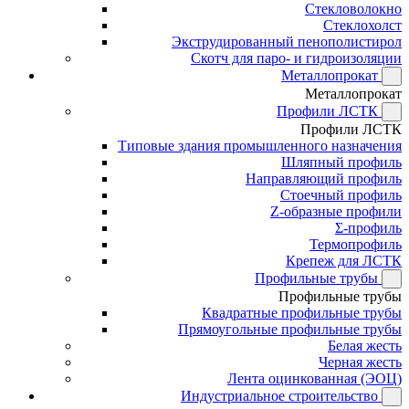
Стекловолокно
Стеклохолст
Экструдированный пенополистирол
Скотч для паро- и гидроизоляции
Металлопрокат
Металлопрокат
Профили ЛСТК
Профили ЛСТК
Типовые здания промышленного назначения
Шляпный профиль
Направляющий профиль
Стоечный профиль
Z-образные профили
Σ-профиль
Термопрофиль
Крепеж для ЛСТК
Профильные трубы
Профильные трубы
Квадратные профильные трубы
Прямоугольные профильные трубы
Белая жесть
Черная жесть
Лента оцинкованная (ЭОЦ)
Индустриальное строительство