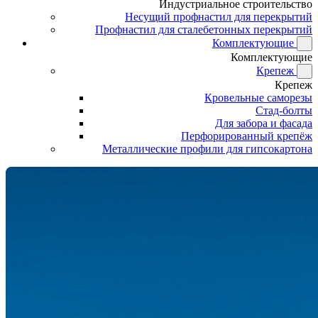
Индустриальное строительство
Несущий профнастил для перекрытий
Профнастил для сталебетонных перекрытий
Комплектующие
Комплектующие
Крепеж
Крепеж
Кровельные саморезы
Стад-болты
Для забора и фасада
Перфорированный крепёж
Металлические профили для гипсокартона