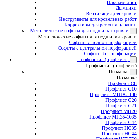
Плоский лист
Дымники
Вентиляция для кровли
Инструменты для кровельных работ
Корректоры для ремонта царапин
Металлические софиты для подшивки кровли
Металлические софиты для подшивки кровли
Софиты с полной перфорацией
Софиты с центральной перфорацией
Софиты без перфорации
Профнастил (профлист)
Профнастил (профлист)
По марке
По марке
Профлист С8
Профлист С10
Профлист МП18-1100
Профлист С20
Профлист С21
Профлист МП20
Профлист МП35-1035
Профлист С44
Профлист НС35
Профлист НС44