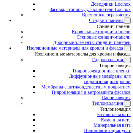
Доводчики Locinox
Засовы, стопоры, улавливатели Locinox
Временные ограждения
Сэндвич-панели
Сэндвич-панели
Кровельные сэндвич-панели
Стеновые сэндвич-панели
Доборные элементы сэндвич-панелей
Изоляционные материалы для кровли и фасада
Изоляционные материалы для кровли и фасада
Гидроизоляция
Гидроизоляция
Гидроизоляционные пленки
Диффузионные мембраны для
гидроизоляции кровли
Мембраны с антиконденсатным покрытием
Гидроизоляция и ветрозащита фасадов
Пароизоляция
Теплоизоляция
Теплоизоляция
Базальтовая вата
Каменная вата
Минеральная вата
Пенополиизоцианурат