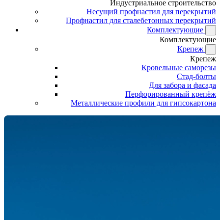
Индустриальное строительство
Несущий профнастил для перекрытий
Профнастил для сталебетонных перекрытий
Комплектующие
Комплектующие
Крепеж
Крепеж
Кровельные саморезы
Стад-болты
Для забора и фасада
Перфорированный крепёж
Металлические профили для гипсокартона