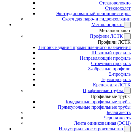
Стекловолокно
Стеклохолст
Экструдированный пенополистирол
Скотч для паро- и гидроизоляции
Металлопрокат
Металлопрокат
Профили ЛСТК
Профили ЛСТК
Типовые здания промышленного назначения
Шляпный профиль
Направляющий профиль
Стоечный профиль
Z-образные профили
Σ-профиль
Термопрофиль
Крепеж для ЛСТК
Профильные трубы
Профильные трубы
Квадратные профильные трубы
Прямоугольные профильные трубы
Белая жесть
Черная жесть
Лента оцинкованная (ЭОЦ)
Индустриальное строительство