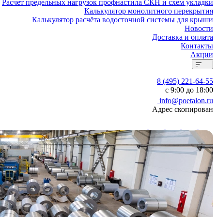
Расчет предельных нагрузок профнастила СКН и схем укладки
Калькулятор монолитного перекрытия
Калькулятор расчёта водосточной системы для крыши
Новости
Доставка и оплата
Контакты
Акции
8 (495) 221-64-55
с 9:00 до 18:00
info@poetalon.ru
Адрес скопирован