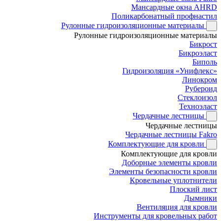
Мансардные окна AHRD
Поликарбонатный профнастил
Рулонные гидроизоляционные материалы
Рулонные гидроизоляционные материалы
Бикрост
Бикроэласт
Биполь
Гидроизоляция «Унифлекс»
Линокром
Рубероид
Стеклоизол
Техноэласт
Чердачные лестницы
Чердачные лестницы
Чердачные лестницы Fakro
Комплектующие для кровли
Комплектующие для кровли
Доборные элементы кровли
Элементы безопасности кровли
Кровельные уплотнители
Плоский лист
Дымники
Вентиляция для кровли
Инструменты для кровельных работ