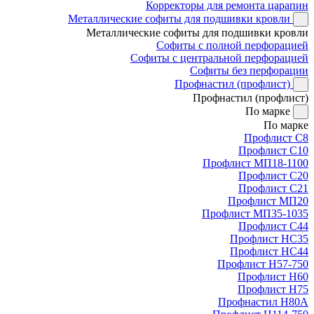
Корректоры для ремонта царапин
Металлические софиты для подшивки кровли
Металлические софиты для подшивки кровли
Софиты с полной перфорацией
Софиты с центральной перфорацией
Софиты без перфорации
Профнастил (профлист)
Профнастил (профлист)
По марке
По марке
Профлист С8
Профлист С10
Профлист МП18-1100
Профлист С20
Профлист С21
Профлист МП20
Профлист МП35-1035
Профлист С44
Профлист НС35
Профлист НС44
Профлист Н57-750
Профлист Н60
Профлист Н75
Профнастил Н80А