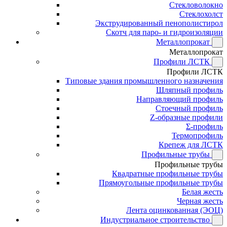
Стекловолокно
Стеклохолст
Экструдированный пенополистирол
Скотч для паро- и гидроизоляции
Металлопрокат
Металлопрокат
Профили ЛСТК
Профили ЛСТК
Типовые здания промышленного назначения
Шляпный профиль
Направляющий профиль
Стоечный профиль
Z-образные профили
Σ-профиль
Термопрофиль
Крепеж для ЛСТК
Профильные трубы
Профильные трубы
Квадратные профильные трубы
Прямоугольные профильные трубы
Белая жесть
Черная жесть
Лента оцинкованная (ЭОЦ)
Индустриальное строительство