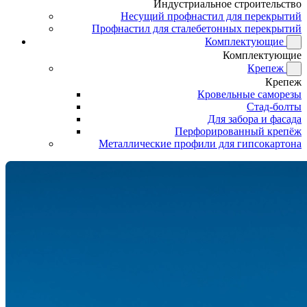
Индустриальное строительство
Несущий профнастил для перекрытий
Профнастил для сталебетонных перекрытий
Комплектующие
Комплектующие
Крепеж
Крепеж
Кровельные саморезы
Стад-болты
Для забора и фасада
Перфорированный крепёж
Металлические профили для гипсокартона