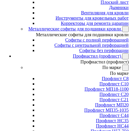
Плоский лист
Дымники
Вентиляция для кровли
Инструменты для кровельных работ
Корректоры для ремонта царапин
Металлические софиты для подшивки кровли
Металлические софиты для подшивки кровли
Софиты с полной перфорацией
Софиты с центральной перфорацией
Софиты без перфорации
Профнастил (профлист)
Профнастил (профлист)
По марке
По марке
Профлист С8
Профлист С10
Профлист МП18-1100
Профлист С20
Профлист С21
Профлист МП20
Профлист МП35-1035
Профлист С44
Профлист НС35
Профлист НС44