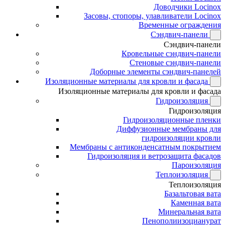
Доводчики Locinox
Засовы, стопоры, улавливатели Locinox
Временные ограждения
Сэндвич-панели
Сэндвич-панели
Кровельные сэндвич-панели
Стеновые сэндвич-панели
Доборные элементы сэндвич-панелей
Изоляционные материалы для кровли и фасада
Изоляционные материалы для кровли и фасада
Гидроизоляция
Гидроизоляция
Гидроизоляционные пленки
Диффузионные мембраны для
гидроизоляции кровли
Мембраны с антиконденсатным покрытием
Гидроизоляция и ветрозащита фасадов
Пароизоляция
Теплоизоляция
Теплоизоляция
Базальтовая вата
Каменная вата
Минеральная вата
Пенополиизоцианурат