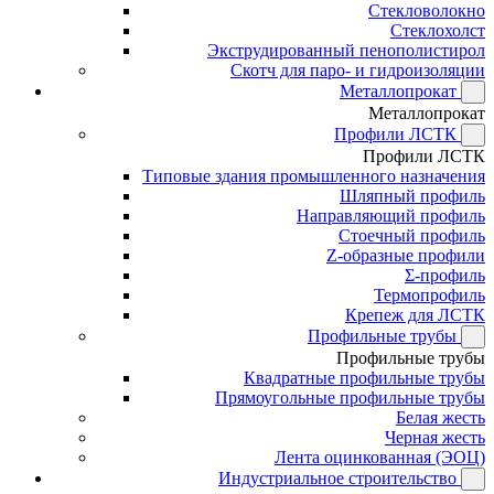
Стекловолокно
Стеклохолст
Экструдированный пенополистирол
Скотч для паро- и гидроизоляции
Металлопрокат
Металлопрокат
Профили ЛСТК
Профили ЛСТК
Типовые здания промышленного назначения
Шляпный профиль
Направляющий профиль
Стоечный профиль
Z-образные профили
Σ-профиль
Термопрофиль
Крепеж для ЛСТК
Профильные трубы
Профильные трубы
Квадратные профильные трубы
Прямоугольные профильные трубы
Белая жесть
Черная жесть
Лента оцинкованная (ЭОЦ)
Индустриальное строительство