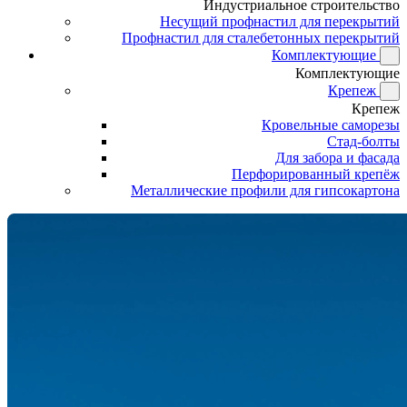
Индустриальное строительство
Несущий профнастил для перекрытий
Профнастил для сталебетонных перекрытий
Комплектующие
Комплектующие
Крепеж
Крепеж
Кровельные саморезы
Стад-болты
Для забора и фасада
Перфорированный крепёж
Металлические профили для гипсокартона