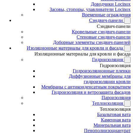
Доводчики Locinox
Засовы, стопоры, улавливатели Locinox
Временные ограждения
Сэндвич-панели
Сэндвич-панели
Кровельные сэндвич-панели
Стеновые сэндвич-панели
Доборные элементы сэндвич-панелей
Изоляционные материалы для кровли и фасада
Изоляционные материалы для кровли и фасада
Гидроизоляция
Гидроизоляция
Гидроизоляционные пленки
Диффузионные мембраны для
гидроизоляции кровли
Мембраны с антиконденсатным покрытием
Гидроизоляция и ветрозащита фасадов
Пароизоляция
Теплоизоляция
Теплоизоляция
Базальтовая вата
Каменная вата
Минеральная вата
Пенополиизоцианурат