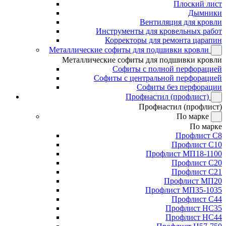
Плоский лист
Дымники
Вентиляция для кровли
Инструменты для кровельных работ
Корректоры для ремонта царапин
Металлические софиты для подшивки кровли
Металлические софиты для подшивки кровли
Софиты с полной перфорацией
Софиты с центральной перфорацией
Софиты без перфорации
Профнастил (профлист)
Профнастил (профлист)
По марке
По марке
Профлист С8
Профлист С10
Профлист МП18-1100
Профлист С20
Профлист С21
Профлист МП20
Профлист МП35-1035
Профлист С44
Профлист НС35
Профлист НС44