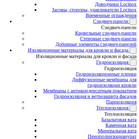
Доводчики Locinox
Засовы, стопоры, улавливатели Locinox
Временные ограждения
Сэндвич-панели
Сэндвич-панели
Кровельные сэндвич-панели
Стеновые сэндвич-панели
Доборные элементы сэндвич-панелей
Изоляционные материалы для кровли и фасада
Изоляционные материалы для кровли и фасада
Гидроизоляция
Гидроизоляция
Гидроизоляционные пленки
Диффузионные мембраны для
гидроизоляции кровли
Мембраны с антиконденсатным покрытием
Гидроизоляция и ветрозащита фасадов
Пароизоляция
Теплоизоляция
Теплоизоляция
Базальтовая вата
Каменная вата
Минеральная вата
Пенополиизоцианурат