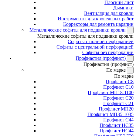
Плоский лист
Дымники
Вентиляция для кровли
Инструменты для кровельных работ
Корректоры для ремонта царапин
Металлические софиты для подшивки кровли
Металлические софиты для подшивки кровли
Софиты с полной перфорацией
Софиты с центральной перфорацией
Софиты без перфорации
Профнастил (профлист)
Профнастил (профлист)
По марке
По марке
Профлист С8
Профлист С10
Профлист МП18-1100
Профлист С20
Профлист С21
Профлист МП20
Профлист МП35-1035
Профлист С44
Профлист НС35
Профлист НС44