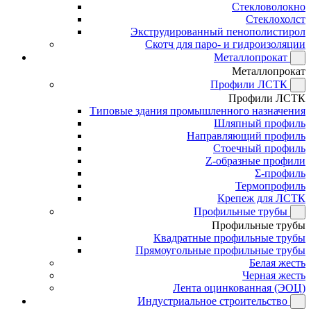
Стекловолокно
Стеклохолст
Экструдированный пенополистирол
Скотч для паро- и гидроизоляции
Металлопрокат
Металлопрокат
Профили ЛСТК
Профили ЛСТК
Типовые здания промышленного назначения
Шляпный профиль
Направляющий профиль
Стоечный профиль
Z-образные профили
Σ-профиль
Термопрофиль
Крепеж для ЛСТК
Профильные трубы
Профильные трубы
Квадратные профильные трубы
Прямоугольные профильные трубы
Белая жесть
Черная жесть
Лента оцинкованная (ЭОЦ)
Индустриальное строительство