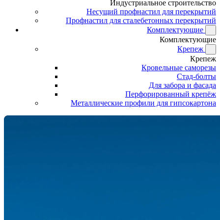
Индустриальное строительство
Несущий профнастил для перекрытий
Профнастил для сталебетонных перекрытий
Комплектующие
Комплектующие
Крепеж
Крепеж
Кровельные саморезы
Стад-болты
Для забора и фасада
Перфорированный крепёж
Металлические профили для гипсокартона