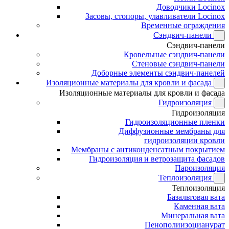
Доводчики Locinox
Засовы, стопоры, улавливатели Locinox
Временные ограждения
Сэндвич-панели
Сэндвич-панели
Кровельные сэндвич-панели
Стеновые сэндвич-панели
Доборные элементы сэндвич-панелей
Изоляционные материалы для кровли и фасада
Изоляционные материалы для кровли и фасада
Гидроизоляция
Гидроизоляция
Гидроизоляционные пленки
Диффузионные мембраны для
гидроизоляции кровли
Мембраны с антиконденсатным покрытием
Гидроизоляция и ветрозащита фасадов
Пароизоляция
Теплоизоляция
Теплоизоляция
Базальтовая вата
Каменная вата
Минеральная вата
Пенополиизоцианурат