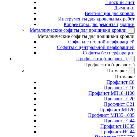
Плоский лист
Дымники
Вентиляция для кровли
Инструменты для кровельных работ
Корректоры для ремонта царапин
Металлические софиты для подшивки кровли
Металлические софиты для подшивки кровли
Софиты с полной перфорацией
Софиты с центральной перфорацией
Софиты без перфорации
Профнастил (профлист)
Профнастил (профлист)
По марке
По марке
Профлист С8
Профлист С10
Профлист МП18-1100
Профлист С20
Профлист С21
Профлист МП20
Профлист МП35-1035
Профлист С44
Профлист НС35
Профлист НС44