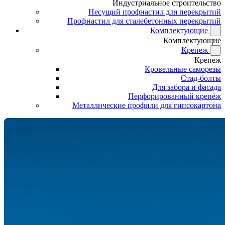
Индустриальное строительство
Несущий профнастил для перекрытий
Профнастил для сталебетонных перекрытий
Комплектующие
Комплектующие
Крепеж
Крепеж
Кровельные саморезы
Стад-болты
Для забора и фасада
Перфорированный крепёж
Металлические профили для гипсокартона