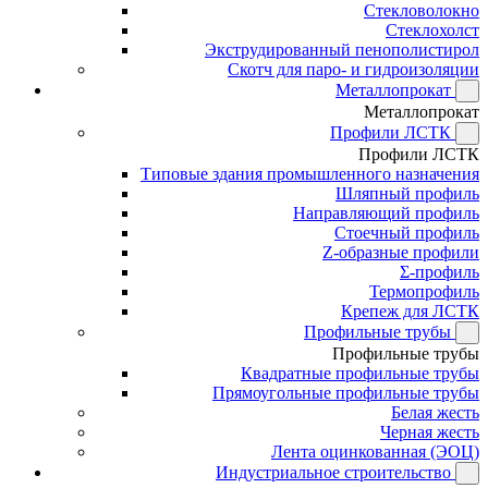
Стекловолокно
Стеклохолст
Экструдированный пенополистирол
Скотч для паро- и гидроизоляции
Металлопрокат
Металлопрокат
Профили ЛСТК
Профили ЛСТК
Типовые здания промышленного назначения
Шляпный профиль
Направляющий профиль
Стоечный профиль
Z-образные профили
Σ-профиль
Термопрофиль
Крепеж для ЛСТК
Профильные трубы
Профильные трубы
Квадратные профильные трубы
Прямоугольные профильные трубы
Белая жесть
Черная жесть
Лента оцинкованная (ЭОЦ)
Индустриальное строительство