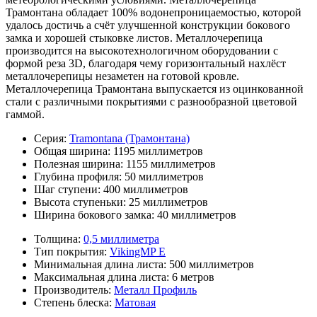
Трамонтана обладает 100% водонепроницаемостью, которой
удалось достичь а счёт улучшенной конструкции бокового
замка и хорошей стыковке листов. Металлочерепица
производится на высокотехнологичном оборудовании с
формой реза 3D, благодаря чему горизонтальный нахлёст
металлочерепицы незаметен на готовой кровле.
Металлочерепица Трамонтана выпускается из оцинкованной
стали с различными покрытиями с разнообразной цветовой
гаммой.
Серия:
Tramontana (Трамонтана)
Общая ширина:
1195 миллиметров
Полезная ширина:
1155 миллиметров
Глубина профиля:
50 миллиметров
Шаг ступени:
400 миллиметров
Высота ступеньки:
25 миллиметров
Ширина бокового замка:
40 миллиметров
Толщина:
0,5 миллиметра
Тип покрытия:
VikingMP E
Минимальная длина листа:
500 миллиметров
Максимальная длина листа:
6 метров
Производитель:
Металл Профиль
Степень блеска:
Матовая