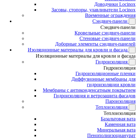
Доводчики Locinox
Засовы, стопоры, улавливатели Locinox
Временные ограждения
Сэндвич-панели
Сэндвич-панели
Кровельные сэндвич-панели
Стеновые сэндвич-панели
Доборные элементы сэндвич-панелей
Изоляционные материалы для кровли и фасада
Изоляционные материалы для кровли и фасада
Гидроизоляция
Гидроизоляция
Гидроизоляционные пленки
Диффузионные мембраны для
гидроизоляции кровли
Мембраны с антиконденсатным покрытием
Гидроизоляция и ветрозащита фасадов
Пароизоляция
Теплоизоляция
Теплоизоляция
Базальтовая вата
Каменная вата
Минеральная вата
Пенополиизоцианурат