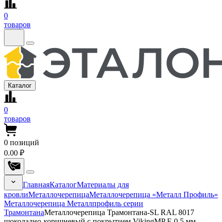
0
товаров
Каталог
0
товаров
0
позиций
0.00 ₽
Главная
Каталог
Материалы для
кровли
Металлочерепица
Металлочерепица «Металл Профиль»
Металлочерепица Металлпрофиль серии
Трамонтана
Металлочерепица Трамонтана-SL RAL 8017
шоколадно-коричневый с покрытием VikingMP E 0.5 мм