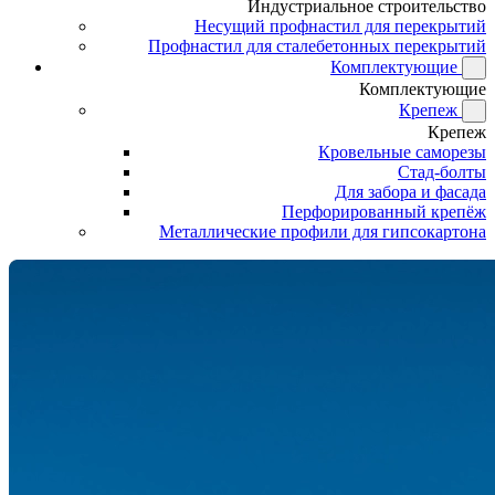
Индустриальное строительство
Несущий профнастил для перекрытий
Профнастил для сталебетонных перекрытий
Комплектующие
Комплектующие
Крепеж
Крепеж
Кровельные саморезы
Стад-болты
Для забора и фасада
Перфорированный крепёж
Металлические профили для гипсокартона