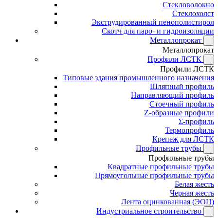
Стекловолокно
Стеклохолст
Экструдированный пенополистирол
Скотч для паро- и гидроизоляции
Металлопрокат
Металлопрокат
Профили ЛСТК
Профили ЛСТК
Типовые здания промышленного назначения
Шляпный профиль
Направляющий профиль
Стоечный профиль
Z-образные профили
Σ-профиль
Термопрофиль
Крепеж для ЛСТК
Профильные трубы
Профильные трубы
Квадратные профильные трубы
Прямоугольные профильные трубы
Белая жесть
Черная жесть
Лента оцинкованная (ЭОЦ)
Индустриальное строительство