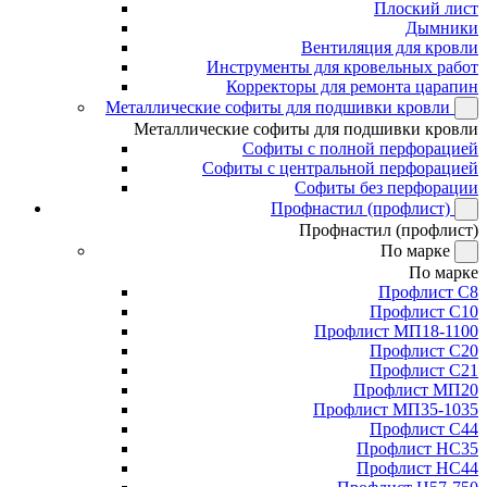
Плоский лист
Дымники
Вентиляция для кровли
Инструменты для кровельных работ
Корректоры для ремонта царапин
Металлические софиты для подшивки кровли
Металлические софиты для подшивки кровли
Софиты с полной перфорацией
Софиты с центральной перфорацией
Софиты без перфорации
Профнастил (профлист)
Профнастил (профлист)
По марке
По марке
Профлист С8
Профлист С10
Профлист МП18-1100
Профлист С20
Профлист С21
Профлист МП20
Профлист МП35-1035
Профлист С44
Профлист НС35
Профлист НС44