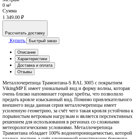
0
м²
Сумма
1 349.00 ₽
Рассчитать доставку
Купить
Быстрый заказ
Описание
Характеристики
Доставка и оплата
Отзывы
Металлочерепица Трамонтана-S RAL 3005 с покрытием
VikingMP E имеет уникальный вид и форму волны, которая
очень близко напоминает горные хребты, что позволило
предать кровле изысканный вид. Помимо привлекательного
внешнего вида данная серия металлочерепицы имеет
усиленную геометрию, за счёт чего такая кровля устойчива к
порывистым ветровым нагрузкам и является перспективных
решением для использования в регионах со сложными
метеорологическими условиями. Металлочерепица
Трамонтана обладает 100% водонепроницаемостью, которой
удалось достичь а счёт улучшенной конструкции бокового