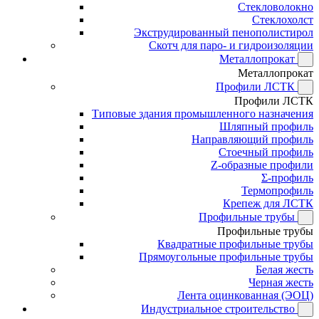
Стекловолокно
Стеклохолст
Экструдированный пенополистирол
Скотч для паро- и гидроизоляции
Металлопрокат
Металлопрокат
Профили ЛСТК
Профили ЛСТК
Типовые здания промышленного назначения
Шляпный профиль
Направляющий профиль
Стоечный профиль
Z-образные профили
Σ-профиль
Термопрофиль
Крепеж для ЛСТК
Профильные трубы
Профильные трубы
Квадратные профильные трубы
Прямоугольные профильные трубы
Белая жесть
Черная жесть
Лента оцинкованная (ЭОЦ)
Индустриальное строительство