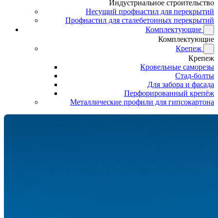
Индустриальное строительство
Несущий профнастил для перекрытий
Профнастил для сталебетонных перекрытий
Комплектующие
Комплектующие
Крепеж
Крепеж
Кровельные саморезы
Стад-болты
Для забора и фасада
Перфорированный крепёж
Металлические профили для гипсокартона