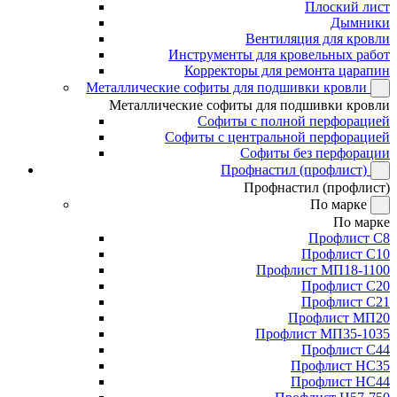
Плоский лист
Дымники
Вентиляция для кровли
Инструменты для кровельных работ
Корректоры для ремонта царапин
Металлические софиты для подшивки кровли
Металлические софиты для подшивки кровли
Софиты с полной перфорацией
Софиты с центральной перфорацией
Софиты без перфорации
Профнастил (профлист)
Профнастил (профлист)
По марке
По марке
Профлист С8
Профлист С10
Профлист МП18-1100
Профлист С20
Профлист С21
Профлист МП20
Профлист МП35-1035
Профлист С44
Профлист НС35
Профлист НС44