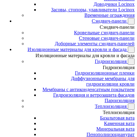
Доводчики Locinox
Засовы, стопоры, улавливатели Locinox
Временные ограждения
Сэндвич-панели
Сэндвич-панели
Кровельные сэндвич-панели
Стеновые сэндвич-панели
Доборные элементы сэндвич-панелей
Изоляционные материалы для кровли и фасада
Изоляционные материалы для кровли и фасада
Гидроизоляция
Гидроизоляция
Гидроизоляционные пленки
Диффузионные мембраны для
гидроизоляции кровли
Мембраны с антиконденсатным покрытием
Гидроизоляция и ветрозащита фасадов
Пароизоляция
Теплоизоляция
Теплоизоляция
Базальтовая вата
Каменная вата
Минеральная вата
Пенополиизоцианурат