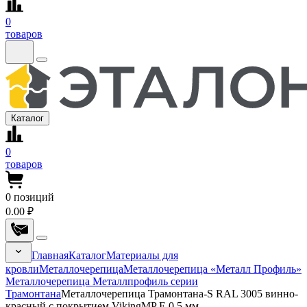
0
товаров
Каталог
0
товаров
0
позиций
0.00 ₽
Главная
Каталог
Материалы для
кровли
Металлочерепица
Металлочерепица «Металл Профиль»
Металлочерепица Металлпрофиль серии
Трамонтана
Металлочерепица Трамонтана-S RAL 3005 винно-
красный с покрытием VikingMP E 0.5 мм