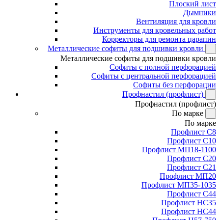
Плоский лист
Дымники
Вентиляция для кровли
Инструменты для кровельных работ
Корректоры для ремонта царапин
Металлические софиты для подшивки кровли
Металлические софиты для подшивки кровли
Софиты с полной перфорацией
Софиты с центральной перфорацией
Софиты без перфорации
Профнастил (профлист)
Профнастил (профлист)
По марке
По марке
Профлист С8
Профлист С10
Профлист МП18-1100
Профлист С20
Профлист С21
Профлист МП20
Профлист МП35-1035
Профлист С44
Профлист НС35
Профлист НС44