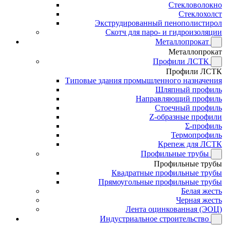
Стекловолокно
Стеклохолст
Экструдированный пенополистирол
Скотч для паро- и гидроизоляции
Металлопрокат
Металлопрокат
Профили ЛСТК
Профили ЛСТК
Типовые здания промышленного назначения
Шляпный профиль
Направляющий профиль
Стоечный профиль
Z-образные профили
Σ-профиль
Термопрофиль
Крепеж для ЛСТК
Профильные трубы
Профильные трубы
Квадратные профильные трубы
Прямоугольные профильные трубы
Белая жесть
Черная жесть
Лента оцинкованная (ЭОЦ)
Индустриальное строительство