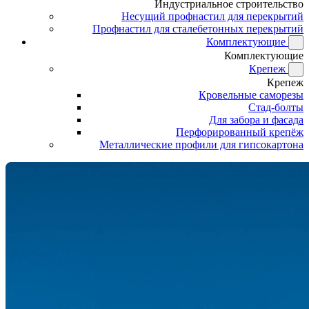
Индустриальное строительство
Несущий профнастил для перекрытий
Профнастил для сталебетонных перекрытий
Комплектующие
Комплектующие
Крепеж
Крепеж
Кровельные саморезы
Стад-болты
Для забора и фасада
Перфорированный крепёж
Металлические профили для гипсокартона