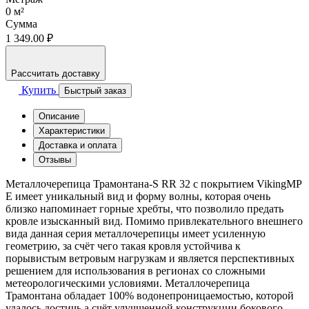
0
м²
Сумма
1 349.00 ₽
Рассчитать доставку
Купить
Быстрый заказ
Описание
Характеристики
Доставка и оплата
Отзывы
Металлочерепица Трамонтана-S RR 32 с покрытием VikingMP
E имеет уникальный вид и форму волны, которая очень
близко напоминает горные хребты, что позволило предать
кровле изысканный вид. Помимо привлекательного внешнего
вида данная серия металлочерепицы имеет усиленную
геометрию, за счёт чего такая кровля устойчива к
порывистым ветровым нагрузкам и является перспективных
решением для использования в регионах со сложными
метеорологическими условиями. Металлочерепица
Трамонтана обладает 100% водонепроницаемостью, которой
удалось достичь а счёт улучшенной конструкции бокового