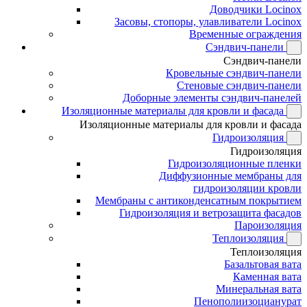
Доводчики Locinox
Засовы, стопоры, улавливатели Locinox
Временные ограждения
Сэндвич-панели
Сэндвич-панели
Кровельные сэндвич-панели
Стеновые сэндвич-панели
Доборные элементы сэндвич-панелей
Изоляционные материалы для кровли и фасада
Изоляционные материалы для кровли и фасада
Гидроизоляция
Гидроизоляция
Гидроизоляционные пленки
Диффузионные мембраны для
гидроизоляции кровли
Мембраны с антиконденсатным покрытием
Гидроизоляция и ветрозащита фасадов
Пароизоляция
Теплоизоляция
Теплоизоляция
Базальтовая вата
Каменная вата
Минеральная вата
Пенополиизоцианурат