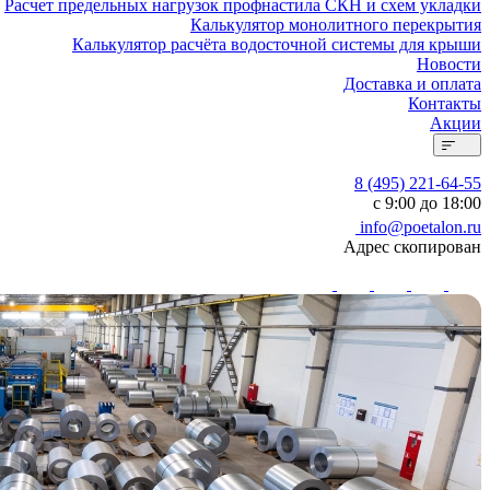
Расчет предельных нагрузок профнастила СКН и схем укладки
Калькулятор монолитного перекрытия
Калькулятор расчёта водосточной системы для крыши
Новости
Доставка и оплата
Контакты
Акции
8 (495) 221-64-55
с 9:00 до 18:00
info@poetalon.ru
Адрес скопирован