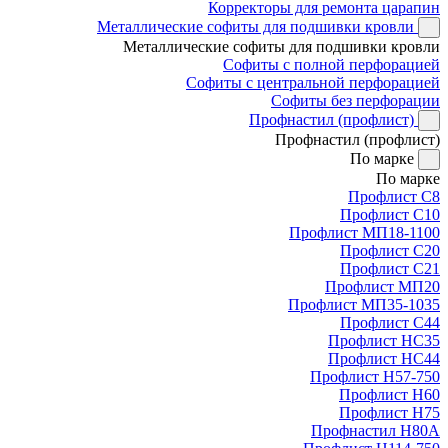
Корректоры для ремонта царапин
Металлические софиты для подшивки кровли
Металлические софиты для подшивки кровли
Софиты с полной перфорацией
Софиты с центральной перфорацией
Софиты без перфорации
Профнастил (профлист)
Профнастил (профлист)
По марке
По марке
Профлист С8
Профлист С10
Профлист МП18-1100
Профлист С20
Профлист С21
Профлист МП20
Профлист МП35-1035
Профлист С44
Профлист НС35
Профлист НС44
Профлист Н57-750
Профлист Н60
Профлист Н75
Профнастил Н80А