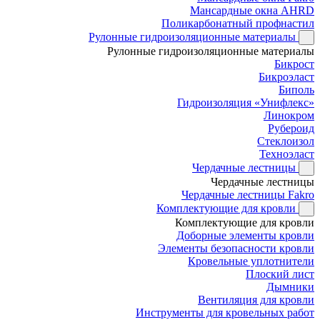
Мансардные окна AHRD
Поликарбонатный профнастил
Рулонные гидроизоляционные материалы
Рулонные гидроизоляционные материалы
Бикрост
Бикроэласт
Биполь
Гидроизоляция «Унифлекс»
Линокром
Рубероид
Стеклоизол
Техноэласт
Чердачные лестницы
Чердачные лестницы
Чердачные лестницы Fakro
Комплектующие для кровли
Комплектующие для кровли
Доборные элементы кровли
Элементы безопасности кровли
Кровельные уплотнители
Плоский лист
Дымники
Вентиляция для кровли
Инструменты для кровельных работ