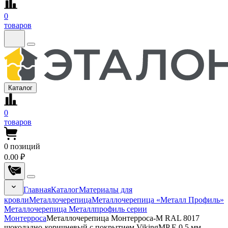
0
товаров
Каталог
0
товаров
0
позиций
0.00 ₽
Главная
Каталог
Материалы для
кровли
Металлочерепица
Металлочерепица «Металл Профиль»
Металлочерепица Металлпрофиль серии
Монтерроса
Металлочерепица Монтерроса-M RAL 8017
шоколадно-коричневый с покрытием VikingMP E 0.5 мм