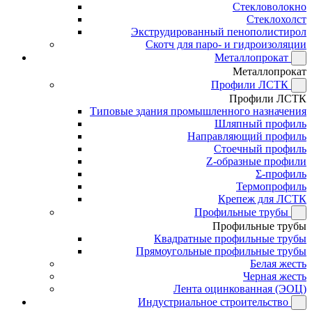
Стекловолокно
Стеклохолст
Экструдированный пенополистирол
Скотч для паро- и гидроизоляции
Металлопрокат
Металлопрокат
Профили ЛСТК
Профили ЛСТК
Типовые здания промышленного назначения
Шляпный профиль
Направляющий профиль
Стоечный профиль
Z-образные профили
Σ-профиль
Термопрофиль
Крепеж для ЛСТК
Профильные трубы
Профильные трубы
Квадратные профильные трубы
Прямоугольные профильные трубы
Белая жесть
Черная жесть
Лента оцинкованная (ЭОЦ)
Индустриальное строительство