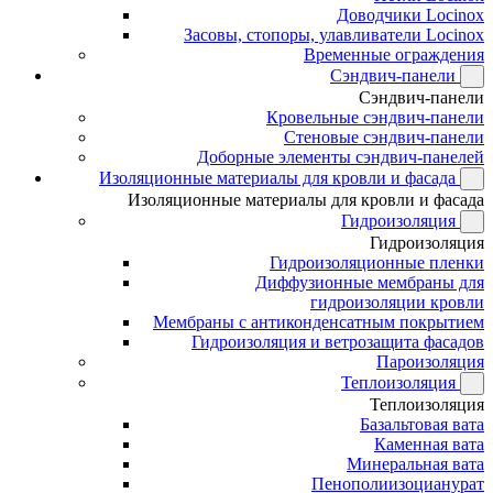
Доводчики Locinox
Засовы, стопоры, улавливатели Locinox
Временные ограждения
Сэндвич-панели
Сэндвич-панели
Кровельные сэндвич-панели
Стеновые сэндвич-панели
Доборные элементы сэндвич-панелей
Изоляционные материалы для кровли и фасада
Изоляционные материалы для кровли и фасада
Гидроизоляция
Гидроизоляция
Гидроизоляционные пленки
Диффузионные мембраны для
гидроизоляции кровли
Мембраны с антиконденсатным покрытием
Гидроизоляция и ветрозащита фасадов
Пароизоляция
Теплоизоляция
Теплоизоляция
Базальтовая вата
Каменная вата
Минеральная вата
Пенополиизоцианурат