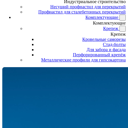
Индустриальное строительство
Несущий профнастил для перекрытий
Профнастил для сталебетонных перекрытий
Комплектующие
Комплектующие
Крепеж
Крепеж
Кровельные саморезы
Стад-болты
Для забора и фасада
Перфорированный крепёж
Металлические профили для гипсокартона