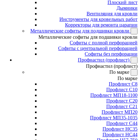
Плоский лист
Дымники
Вентиляция для кровли
Инструменты для кровельных работ
Корректоры для ремонта царапин
Металлические софиты для подшивки кровли
Металлические софиты для подшивки кровли
Софиты с полной перфорацией
Софиты с центральной перфорацией
Софиты без перфорации
Профнастил (профлист)
Профнастил (профлист)
По марке
По марке
Профлист С8
Профлист С10
Профлист МП18-1100
Профлист С20
Профлист С21
Профлист МП20
Профлист МП35-1035
Профлист С44
Профлист НС35
Профлист НС44