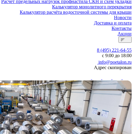
Расчет предельных нагрузок профнастила СКН и схем укладки
Калькулятор монолитного перекрытия
Калькулятор расчёта водосточной системы для крыши
Новости
Доставка и оплата
Контакты
Акции
8 (495) 221-64-55
с 9:00 до 18:00
info@poetalon.ru
Адрес скопирован