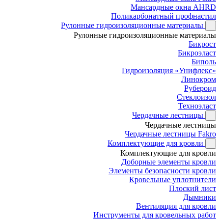
Мансардные окна AHRD
Поликарбонатный профнастил
Рулонные гидроизоляционные материалы
Рулонные гидроизоляционные материалы
Бикрост
Бикроэласт
Биполь
Гидроизоляция «Унифлекс»
Линокром
Рубероид
Стеклоизол
Техноэласт
Чердачные лестницы
Чердачные лестницы
Чердачные лестницы Fakro
Комплектующие для кровли
Комплектующие для кровли
Доборные элементы кровли
Элементы безопасности кровли
Кровельные уплотнители
Плоский лист
Дымники
Вентиляция для кровли
Инструменты для кровельных работ