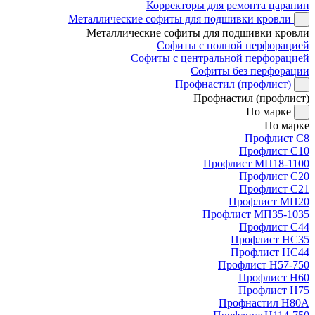
Корректоры для ремонта царапин
Металлические софиты для подшивки кровли
Металлические софиты для подшивки кровли
Софиты с полной перфорацией
Софиты с центральной перфорацией
Софиты без перфорации
Профнастил (профлист)
Профнастил (профлист)
По марке
По марке
Профлист С8
Профлист С10
Профлист МП18-1100
Профлист С20
Профлист С21
Профлист МП20
Профлист МП35-1035
Профлист С44
Профлист НС35
Профлист НС44
Профлист Н57-750
Профлист Н60
Профлист Н75
Профнастил Н80А