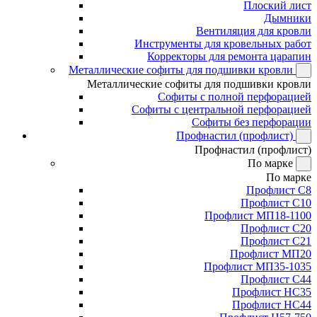
Плоский лист
Дымники
Вентиляция для кровли
Инструменты для кровельных работ
Корректоры для ремонта царапин
Металлические софиты для подшивки кровли
Металлические софиты для подшивки кровли
Софиты с полной перфорацией
Софиты с центральной перфорацией
Софиты без перфорации
Профнастил (профлист)
Профнастил (профлист)
По марке
По марке
Профлист С8
Профлист С10
Профлист МП18-1100
Профлист С20
Профлист С21
Профлист МП20
Профлист МП35-1035
Профлист С44
Профлист НС35
Профлист НС44