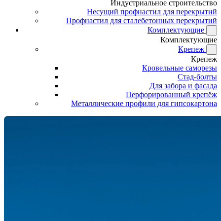
Индустриальное строительство
Несущий профнастил для перекрытий
Профнастил для сталебетонных перекрытий
Комплектующие
Комплектующие
Крепеж
Крепеж
Кровельные саморезы
Стад-болты
Для забора и фасада
Перфорированный крепёж
Металлические профили для гипсокартона