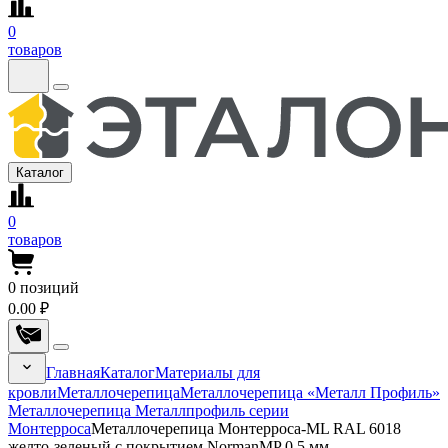
0
товаров
Каталог
0
товаров
0
позиций
0.00 ₽
Главная
Каталог
Материалы для
кровли
Металлочерепица
Металлочерепица «Металл Профиль»
Металлочерепица Металлпрофиль серии
Монтерроса
Металлочерепица Монтерроса-ML RAL 6018
желто-зеленый с покрытием NormanMP 0.5 мм