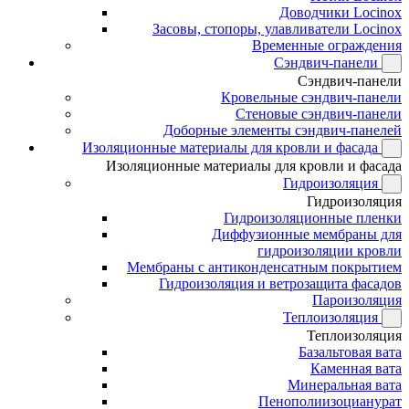
Доводчики Locinox
Засовы, стопоры, улавливатели Locinox
Временные ограждения
Сэндвич-панели
Сэндвич-панели
Кровельные сэндвич-панели
Стеновые сэндвич-панели
Доборные элементы сэндвич-панелей
Изоляционные материалы для кровли и фасада
Изоляционные материалы для кровли и фасада
Гидроизоляция
Гидроизоляция
Гидроизоляционные пленки
Диффузионные мембраны для
гидроизоляции кровли
Мембраны с антиконденсатным покрытием
Гидроизоляция и ветрозащита фасадов
Пароизоляция
Теплоизоляция
Теплоизоляция
Базальтовая вата
Каменная вата
Минеральная вата
Пенополиизоцианурат