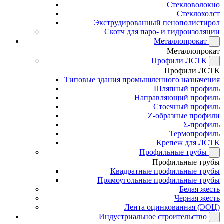
Стекловолокно
Стеклохолст
Экструдированный пенополистирол
Скотч для паро- и гидроизоляции
Металлопрокат
Металлопрокат
Профили ЛСТК
Профили ЛСТК
Типовые здания промышленного назначения
Шляпный профиль
Направляющий профиль
Стоечный профиль
Z-образные профили
Σ-профиль
Термопрофиль
Крепеж для ЛСТК
Профильные трубы
Профильные трубы
Квадратные профильные трубы
Прямоугольные профильные трубы
Белая жесть
Черная жесть
Лента оцинкованная (ЭОЦ)
Индустриальное строительство