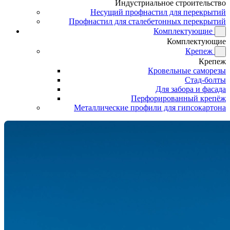
Индустриальное строительство
Несущий профнастил для перекрытий
Профнастил для сталебетонных перекрытий
Комплектующие
Комплектующие
Крепеж
Крепеж
Кровельные саморезы
Стад-болты
Для забора и фасада
Перфорированный крепёж
Металлические профили для гипсокартона