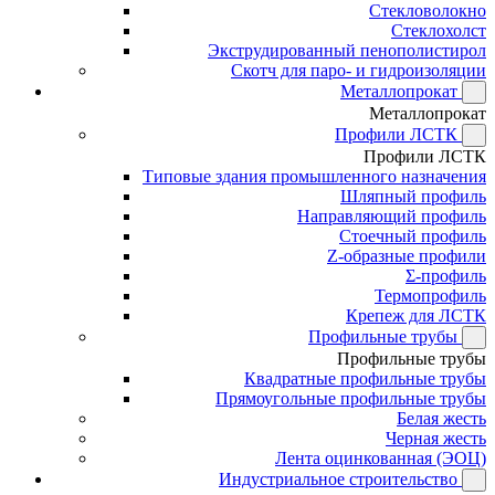
Стекловолокно
Стеклохолст
Экструдированный пенополистирол
Скотч для паро- и гидроизоляции
Металлопрокат
Металлопрокат
Профили ЛСТК
Профили ЛСТК
Типовые здания промышленного назначения
Шляпный профиль
Направляющий профиль
Стоечный профиль
Z-образные профили
Σ-профиль
Термопрофиль
Крепеж для ЛСТК
Профильные трубы
Профильные трубы
Квадратные профильные трубы
Прямоугольные профильные трубы
Белая жесть
Черная жесть
Лента оцинкованная (ЭОЦ)
Индустриальное строительство