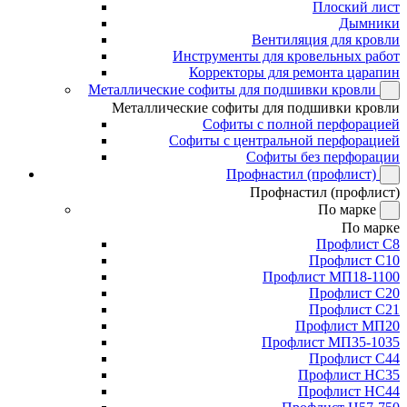
Плоский лист
Дымники
Вентиляция для кровли
Инструменты для кровельных работ
Корректоры для ремонта царапин
Металлические софиты для подшивки кровли
Металлические софиты для подшивки кровли
Софиты с полной перфорацией
Софиты с центральной перфорацией
Софиты без перфорации
Профнастил (профлист)
Профнастил (профлист)
По марке
По марке
Профлист С8
Профлист С10
Профлист МП18-1100
Профлист С20
Профлист С21
Профлист МП20
Профлист МП35-1035
Профлист С44
Профлист НС35
Профлист НС44