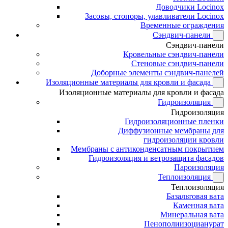
Доводчики Locinox
Засовы, стопоры, улавливатели Locinox
Временные ограждения
Сэндвич-панели
Сэндвич-панели
Кровельные сэндвич-панели
Стеновые сэндвич-панели
Доборные элементы сэндвич-панелей
Изоляционные материалы для кровли и фасада
Изоляционные материалы для кровли и фасада
Гидроизоляция
Гидроизоляция
Гидроизоляционные пленки
Диффузионные мембраны для
гидроизоляции кровли
Мембраны с антиконденсатным покрытием
Гидроизоляция и ветрозащита фасадов
Пароизоляция
Теплоизоляция
Теплоизоляция
Базальтовая вата
Каменная вата
Минеральная вата
Пенополиизоцианурат