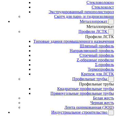
Стекловолокно
Стеклохолст
Экструдированный пенополистирол
Скотч для паро- и гидроизоляции
Металлопрокат
Металлопрокат
Профили ЛСТК
Профили ЛСТК
Типовые здания промышленного назначения
Шляпный профиль
Направляющий профиль
Стоечный профиль
Z-образные профили
Σ-профиль
Термопрофиль
Крепеж для ЛСТК
Профильные трубы
Профильные трубы
Квадратные профильные трубы
Прямоугольные профильные трубы
Белая жесть
Черная жесть
Лента оцинкованная (ЭОЦ)
Индустриальное строительство