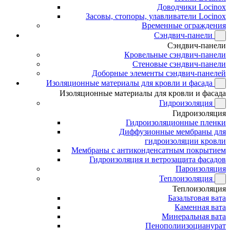
Доводчики Locinox
Засовы, стопоры, улавливатели Locinox
Временные ограждения
Сэндвич-панели
Сэндвич-панели
Кровельные сэндвич-панели
Стеновые сэндвич-панели
Доборные элементы сэндвич-панелей
Изоляционные материалы для кровли и фасада
Изоляционные материалы для кровли и фасада
Гидроизоляция
Гидроизоляция
Гидроизоляционные пленки
Диффузионные мембраны для
гидроизоляции кровли
Мембраны с антиконденсатным покрытием
Гидроизоляция и ветрозащита фасадов
Пароизоляция
Теплоизоляция
Теплоизоляция
Базальтовая вата
Каменная вата
Минеральная вата
Пенополиизоцианурат