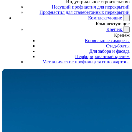
Индустриальное строительство
Несущий профнастил для перекрытий
Профнастил для сталебетонных перекрытий
Комплектующие
Комплектующие
Крепеж
Крепеж
Кровельные саморезы
Стад-болты
Для забора и фасада
Перфорированный крепёж
Металлические профили для гипсокартона