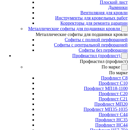
Плоский лист
Дымники
Вентиляция для кровли
Инструменты для кровельных работ
Корректоры для ремонта царапин
Металлические софиты для подшивки кровли
Металлические софиты для подшивки кровли
Софиты с полной перфорацией
Софиты с центральной перфорацией
Софиты без перфорации
Профнастил (профлист)
Профнастил (профлист)
По марке
По марке
Профлист С8
Профлист С10
Профлист МП18-1100
Профлист С20
Профлист С21
Профлист МП20
Профлист МП35-1035
Профлист С44
Профлист НС35
Профлист НС44