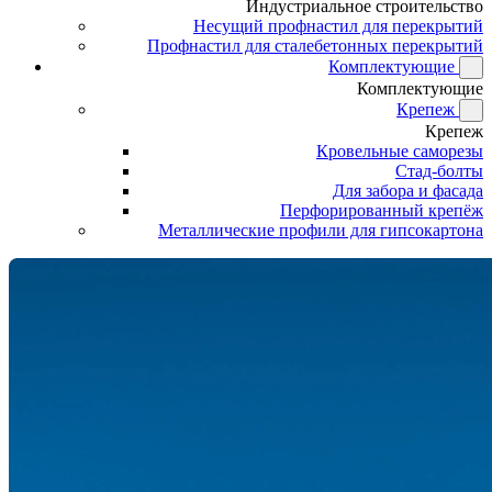
Индустриальное строительство
Несущий профнастил для перекрытий
Профнастил для сталебетонных перекрытий
Комплектующие
Комплектующие
Крепеж
Крепеж
Кровельные саморезы
Стад-болты
Для забора и фасада
Перфорированный крепёж
Металлические профили для гипсокартона