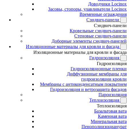
Доводчики Locinox
Засовы, стопоры, улавливатели Locinox
Временные ограждения
Сэндвич-панели
Сэндвич-панели
Кровельные сэндвич-панели
Стеновые сэндвич-панели
Доборные элементы сэндвич-панелей
Изоляционные материалы для кровли и фасада
Изоляционные материалы для кровли и фасада
Гидроизоляция
Гидроизоляция
Гидроизоляционные пленки
Диффузионные мембраны для
гидроизоляции кровли
Мембраны с антиконденсатным покрытием
Гидроизоляция и ветрозащита фасадов
Пароизоляция
Теплоизоляция
Теплоизоляция
Базальтовая вата
Каменная вата
Минеральная вата
Пенополиизоцианурат