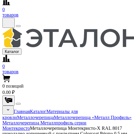
0
товаров
Каталог
0
товаров
0
позиций
0.00 ₽
Главная
Каталог
Материалы для
кровли
Металлочерепица
Металлочерепица «Металл Профиль»
Металлочерепица Металлпрофиль серии
Монтекристо
Металлочерепица Монтекристо-X RAL 8017
шоколадно-коричневый с покрытием Colorcoat Prisma 0.5 мм