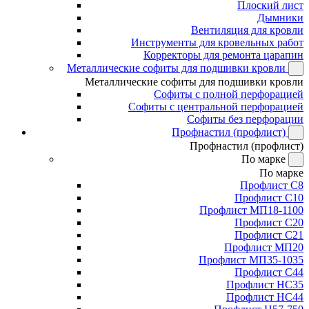
Плоский лист
Дымники
Вентиляция для кровли
Инструменты для кровельных работ
Корректоры для ремонта царапин
Металлические софиты для подшивки кровли
Металлические софиты для подшивки кровли
Софиты с полной перфорацией
Софиты с центральной перфорацией
Софиты без перфорации
Профнастил (профлист)
Профнастил (профлист)
По марке
По марке
Профлист С8
Профлист С10
Профлист МП18-1100
Профлист С20
Профлист С21
Профлист МП20
Профлист МП35-1035
Профлист С44
Профлист НС35
Профлист НС44