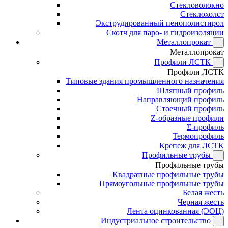
Стекловолокно
Стеклохолст
Экструдированный пенополистирол
Скотч для паро- и гидроизоляции
Металлопрокат
Металлопрокат
Профили ЛСТК
Профили ЛСТК
Типовые здания промышленного назначения
Шляпный профиль
Направляющий профиль
Стоечный профиль
Z-образные профили
Σ-профиль
Термопрофиль
Крепеж для ЛСТК
Профильные трубы
Профильные трубы
Квадратные профильные трубы
Прямоугольные профильные трубы
Белая жесть
Черная жесть
Лента оцинкованная (ЭОЦ)
Индустриальное строительство