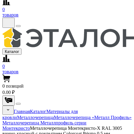
0
товаров
Каталог
0
товаров
0
позиций
0.00 ₽
Главная
Каталог
Материалы для
кровли
Металлочерепица
Металлочерепица «Металл Профиль»
Металлочерепица Металлпрофиль серии
Монтекристо
Металлочерепица Монтекристо-X RAL 3005
винно-красный с покрытием Colorcoat Prisma 0.5 мм