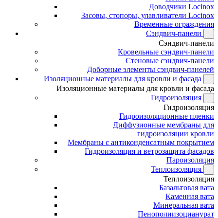
Доводчики Locinox
Засовы, стопоры, улавливатели Locinox
Временные ограждения
Сэндвич-панели
Сэндвич-панели
Кровельные сэндвич-панели
Стеновые сэндвич-панели
Доборные элементы сэндвич-панелей
Изоляционные материалы для кровли и фасада
Изоляционные материалы для кровли и фасада
Гидроизоляция
Гидроизоляция
Гидроизоляционные пленки
Диффузионные мембраны для
гидроизоляции кровли
Мембраны с антиконденсатным покрытием
Гидроизоляция и ветрозащита фасадов
Пароизоляция
Теплоизоляция
Теплоизоляция
Базальтовая вата
Каменная вата
Минеральная вата
Пенополиизоцианурат