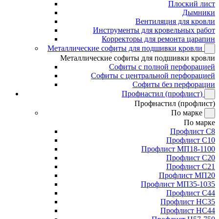
Плоский лист
Дымники
Вентиляция для кровли
Инструменты для кровельных работ
Корректоры для ремонта царапин
Металлические софиты для подшивки кровли
Металлические софиты для подшивки кровли
Софиты с полной перфорацией
Софиты с центральной перфорацией
Софиты без перфорации
Профнастил (профлист)
Профнастил (профлист)
По марке
По марке
Профлист С8
Профлист С10
Профлист МП18-1100
Профлист С20
Профлист С21
Профлист МП20
Профлист МП35-1035
Профлист С44
Профлист НС35
Профлист НС44