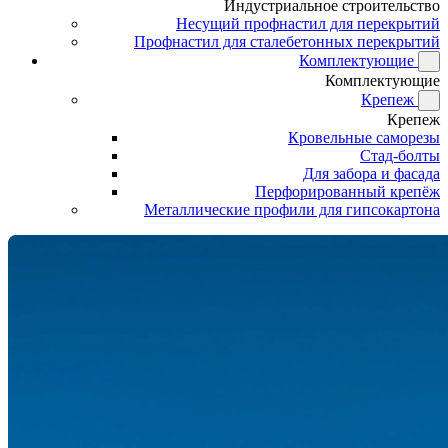
Индустриальное строительство
Несущий профнастил для перекрытий
Профнастил для сталебетонных перекрытий
Комплектующие
Комплектующие
Крепеж
Крепеж
Кровельные саморезы
Стад-болты
Для забора и фасада
Перфорированный крепёж
Металлические профили для гипсокартона