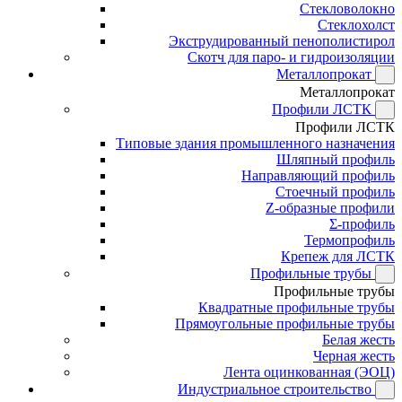
Стекловолокно
Стеклохолст
Экструдированный пенополистирол
Скотч для паро- и гидроизоляции
Металлопрокат
Металлопрокат
Профили ЛСТК
Профили ЛСТК
Типовые здания промышленного назначения
Шляпный профиль
Направляющий профиль
Стоечный профиль
Z-образные профили
Σ-профиль
Термопрофиль
Крепеж для ЛСТК
Профильные трубы
Профильные трубы
Квадратные профильные трубы
Прямоугольные профильные трубы
Белая жесть
Черная жесть
Лента оцинкованная (ЭОЦ)
Индустриальное строительство