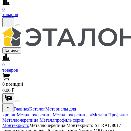
0
товаров
Каталог
0
товаров
0
позиций
0.00 ₽
Главная
Каталог
Материалы для
кровли
Металлочерепица
Металлочерепица «Металл Профиль»
Металлочерепица Металлпрофиль серии
Монтекристо
Металлочерепица Монтекристо-SL RAL 8017
шоколадно-коричневый с покрытием NormanMP 0.5 мм