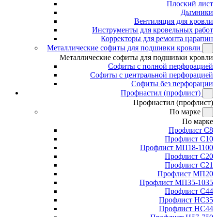
Плоский лист
Дымники
Вентиляция для кровли
Инструменты для кровельных работ
Корректоры для ремонта царапин
Металлические софиты для подшивки кровли
Металлические софиты для подшивки кровли
Софиты с полной перфорацией
Софиты с центральной перфорацией
Софиты без перфорации
Профнастил (профлист)
Профнастил (профлист)
По марке
По марке
Профлист С8
Профлист С10
Профлист МП18-1100
Профлист С20
Профлист С21
Профлист МП20
Профлист МП35-1035
Профлист С44
Профлист НС35
Профлист НС44