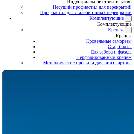
Индустриальное строительство
Несущий профнастил для перекрытий
Профнастил для сталебетонных перекрытий
Комплектующие
Комплектующие
Крепеж
Крепеж
Кровельные саморезы
Стад-болты
Для забора и фасада
Перфорированный крепёж
Металлические профили для гипсокартона