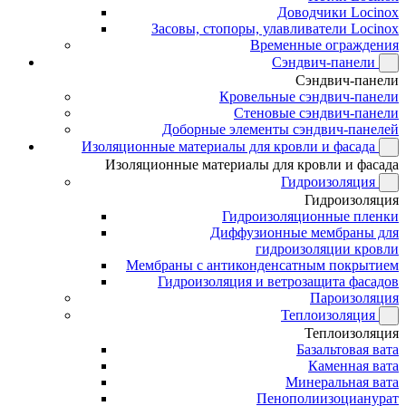
Доводчики Locinox
Засовы, стопоры, улавливатели Locinox
Временные ограждения
Сэндвич-панели
Сэндвич-панели
Кровельные сэндвич-панели
Стеновые сэндвич-панели
Доборные элементы сэндвич-панелей
Изоляционные материалы для кровли и фасада
Изоляционные материалы для кровли и фасада
Гидроизоляция
Гидроизоляция
Гидроизоляционные пленки
Диффузионные мембраны для
гидроизоляции кровли
Мембраны с антиконденсатным покрытием
Гидроизоляция и ветрозащита фасадов
Пароизоляция
Теплоизоляция
Теплоизоляция
Базальтовая вата
Каменная вата
Минеральная вата
Пенополиизоцианурат