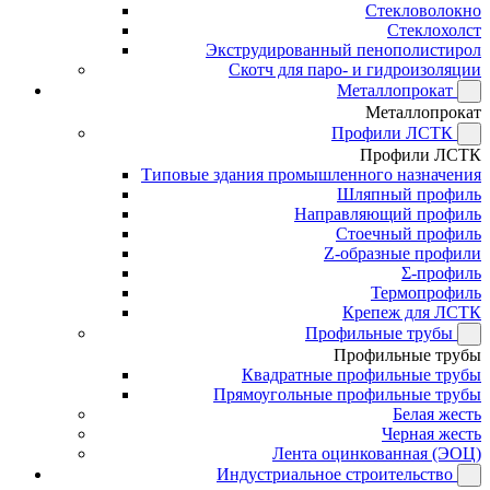
Стекловолокно
Стеклохолст
Экструдированный пенополистирол
Скотч для паро- и гидроизоляции
Металлопрокат
Металлопрокат
Профили ЛСТК
Профили ЛСТК
Типовые здания промышленного назначения
Шляпный профиль
Направляющий профиль
Стоечный профиль
Z-образные профили
Σ-профиль
Термопрофиль
Крепеж для ЛСТК
Профильные трубы
Профильные трубы
Квадратные профильные трубы
Прямоугольные профильные трубы
Белая жесть
Черная жесть
Лента оцинкованная (ЭОЦ)
Индустриальное строительство