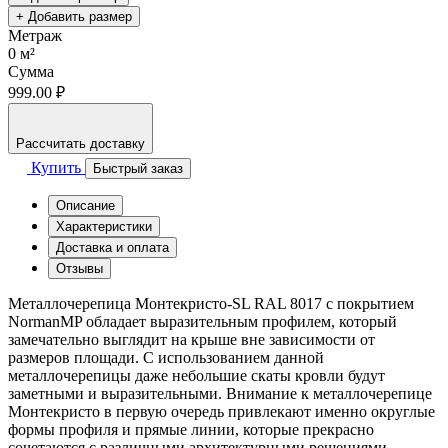
+ Добавить размер
Метраж
0
м²
Сумма
999.00 ₽
Рассчитать доставку
Купить
Быстрый заказ
Описание
Характеристики
Доставка и оплата
Отзывы
Металлочерепица Монтекристо-SL RAL 8017 с покрытием
NormanMP обладает выразительным профилем, который
замечательно выглядит на крыше вне зависимости от
размеров площади. С использованием данной
металлочерепицы даже небольшие скаты кровли будут
заметными и выразительными. Внимание к металлочерепице
Монтекристо в первую очередь привлекают именно округлые
формы профиля и прямые линии, которые прекрасно
сочетаются с различными архитектурными решениями.