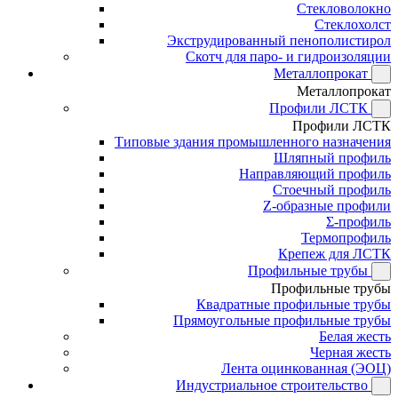
Стекловолокно
Стеклохолст
Экструдированный пенополистирол
Скотч для паро- и гидроизоляции
Металлопрокат
Металлопрокат
Профили ЛСТК
Профили ЛСТК
Типовые здания промышленного назначения
Шляпный профиль
Направляющий профиль
Стоечный профиль
Z-образные профили
Σ-профиль
Термопрофиль
Крепеж для ЛСТК
Профильные трубы
Профильные трубы
Квадратные профильные трубы
Прямоугольные профильные трубы
Белая жесть
Черная жесть
Лента оцинкованная (ЭОЦ)
Индустриальное строительство