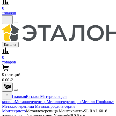
0
товаров
Каталог
0
товаров
0
позиций
0.00 ₽
Главная
Каталог
Материалы для
кровли
Металлочерепица
Металлочерепица «Металл Профиль»
Металлочерепица Металлпрофиль серии
Монтекристо
Металлочерепица Монтекристо-SL RAL 6018
желто-зеленый с покрытием NormanMP 0.5 мм