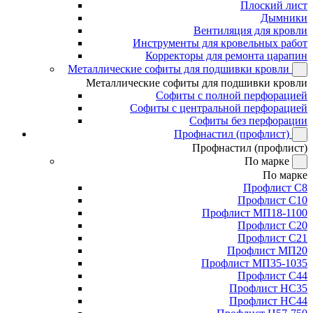
Плоский лист
Дымники
Вентиляция для кровли
Инструменты для кровельных работ
Корректоры для ремонта царапин
Металлические софиты для подшивки кровли
Металлические софиты для подшивки кровли
Софиты с полной перфорацией
Софиты с центральной перфорацией
Софиты без перфорации
Профнастил (профлист)
Профнастил (профлист)
По марке
По марке
Профлист С8
Профлист С10
Профлист МП18-1100
Профлист С20
Профлист С21
Профлист МП20
Профлист МП35-1035
Профлист С44
Профлист НС35
Профлист НС44