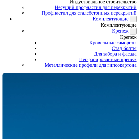
Индустриальное строительство
Несущий профнастил для перекрытий
Профнастил для сталебетонных перекрытий
Комплектующие
Комплектующие
Крепеж
Крепеж
Кровельные саморезы
Стад-болты
Для забора и фасада
Перфорированный крепёж
Металлические профили для гипсокартона