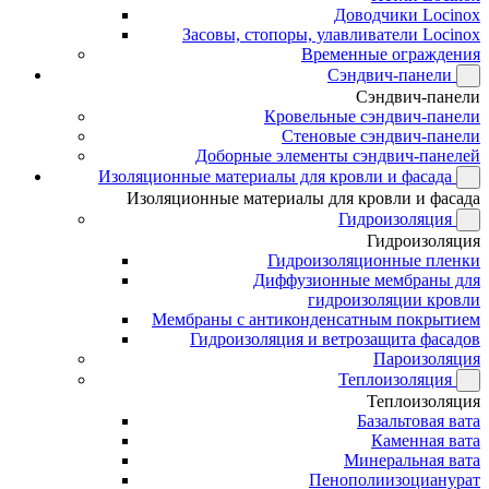
Доводчики Locinox
Засовы, стопоры, улавливатели Locinox
Временные ограждения
Сэндвич-панели
Сэндвич-панели
Кровельные сэндвич-панели
Стеновые сэндвич-панели
Доборные элементы сэндвич-панелей
Изоляционные материалы для кровли и фасада
Изоляционные материалы для кровли и фасада
Гидроизоляция
Гидроизоляция
Гидроизоляционные пленки
Диффузионные мембраны для
гидроизоляции кровли
Мембраны с антиконденсатным покрытием
Гидроизоляция и ветрозащита фасадов
Пароизоляция
Теплоизоляция
Теплоизоляция
Базальтовая вата
Каменная вата
Минеральная вата
Пенополиизоцианурат