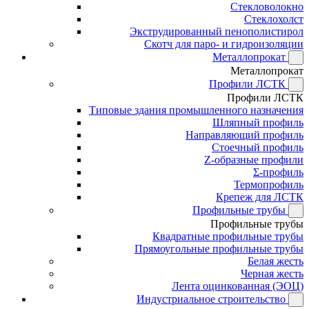
Стекловолокно
Стеклохолст
Экструдированный пенополистирол
Скотч для паро- и гидроизоляции
Металлопрокат
Металлопрокат
Профили ЛСТК
Профили ЛСТК
Типовые здания промышленного назначения
Шляпный профиль
Направляющий профиль
Стоечный профиль
Z-образные профили
Σ-профиль
Термопрофиль
Крепеж для ЛСТК
Профильные трубы
Профильные трубы
Квадратные профильные трубы
Прямоугольные профильные трубы
Белая жесть
Черная жесть
Лента оцинкованная (ЭОЦ)
Индустриальное строительство