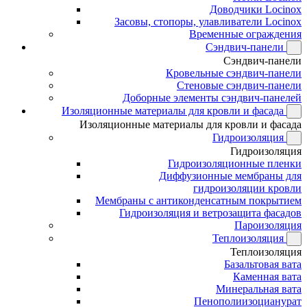
Доводчики Locinox
Засовы, стопоры, улавливатели Locinox
Временные ограждения
Сэндвич-панели
Сэндвич-панели
Кровельные сэндвич-панели
Стеновые сэндвич-панели
Доборные элементы сэндвич-панелей
Изоляционные материалы для кровли и фасада
Изоляционные материалы для кровли и фасада
Гидроизоляция
Гидроизоляция
Гидроизоляционные пленки
Диффузионные мембраны для
гидроизоляции кровли
Мембраны с антиконденсатным покрытием
Гидроизоляция и ветрозащита фасадов
Пароизоляция
Теплоизоляция
Теплоизоляция
Базальтовая вата
Каменная вата
Минеральная вата
Пенополиизоцианурат