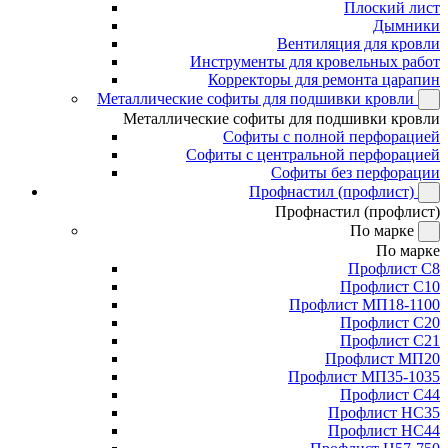
Плоский лист
Дымники
Вентиляция для кровли
Инструменты для кровельных работ
Корректоры для ремонта царапин
Металлические софиты для подшивки кровли
Металлические софиты для подшивки кровли
Софиты с полной перфорацией
Софиты с центральной перфорацией
Софиты без перфорации
Профнастил (профлист)
Профнастил (профлист)
По марке
По марке
Профлист С8
Профлист С10
Профлист МП18-1100
Профлист С20
Профлист С21
Профлист МП20
Профлист МП35-1035
Профлист С44
Профлист НС35
Профлист НС44