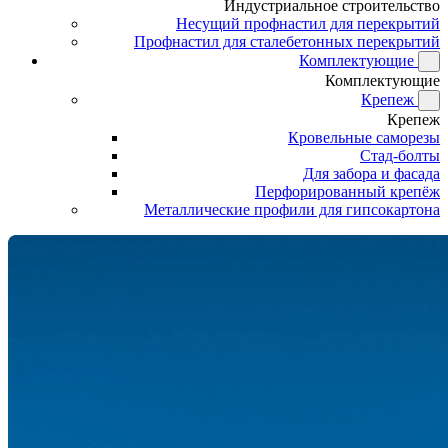
Индустриальное строительство
Несущий профнастил для перекрытий
Профнастил для сталебетонных перекрытий
Комплектующие
Комплектующие
Крепеж
Крепеж
Кровельные саморезы
Стад-болты
Для забора и фасада
Перфорированный крепёж
Металлические профили для гипсокартона