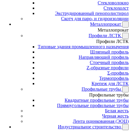
Стекловолокно
Стеклохолст
Экструдированный пенополистирол
Скотч для паро- и гидроизоляции
Металлопрокат
Металлопрокат
Профили ЛСТК
Профили ЛСТК
Типовые здания промышленного назначения
Шляпный профиль
Направляющий профиль
Стоечный профиль
Z-образные профили
Σ-профиль
Термопрофиль
Крепеж для ЛСТК
Профильные трубы
Профильные трубы
Квадратные профильные трубы
Прямоугольные профильные трубы
Белая жесть
Черная жесть
Лента оцинкованная (ЭОЦ)
Индустриальное строительство