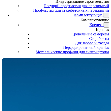
Индустриальное строительство
Несущий профнастил для перекрытий
Профнастил для сталебетонных перекрытий
Комплектующие
Комплектующие
Крепеж
Крепеж
Кровельные саморезы
Стад-болты
Для забора и фасада
Перфорированный крепёж
Металлические профили для гипсокартона