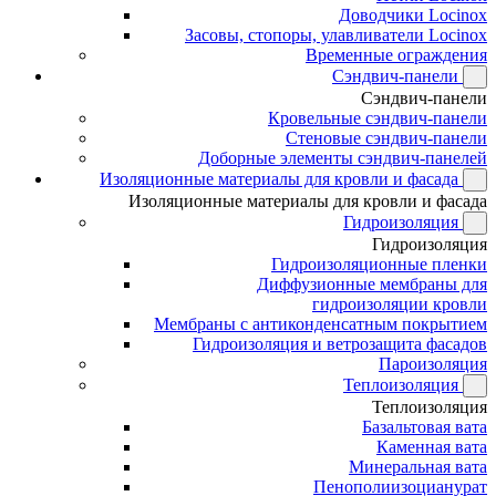
Доводчики Locinox
Засовы, стопоры, улавливатели Locinox
Временные ограждения
Сэндвич-панели
Сэндвич-панели
Кровельные сэндвич-панели
Стеновые сэндвич-панели
Доборные элементы сэндвич-панелей
Изоляционные материалы для кровли и фасада
Изоляционные материалы для кровли и фасада
Гидроизоляция
Гидроизоляция
Гидроизоляционные пленки
Диффузионные мембраны для
гидроизоляции кровли
Мембраны с антиконденсатным покрытием
Гидроизоляция и ветрозащита фасадов
Пароизоляция
Теплоизоляция
Теплоизоляция
Базальтовая вата
Каменная вата
Минеральная вата
Пенополиизоцианурат