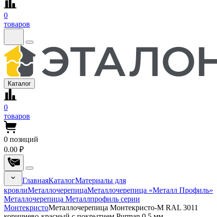
0
товаров
Каталог
0
товаров
0
позиций
0.00 ₽
Главная
Каталог
Материалы для
кровли
Металлочерепица
Металлочерепица «Металл Профиль»
Металлочерепица Металлпрофиль серии
Монтекристо
Металлочерепица Монтекристо-M RAL 3011
коричнево-красный с покрытием Purman 0.5 мм