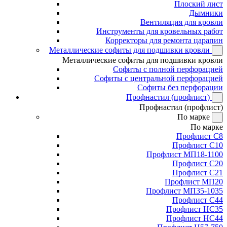
Плоский лист
Дымники
Вентиляция для кровли
Инструменты для кровельных работ
Корректоры для ремонта царапин
Металлические софиты для подшивки кровли
Металлические софиты для подшивки кровли
Софиты с полной перфорацией
Софиты с центральной перфорацией
Софиты без перфорации
Профнастил (профлист)
Профнастил (профлист)
По марке
По марке
Профлист С8
Профлист С10
Профлист МП18-1100
Профлист С20
Профлист С21
Профлист МП20
Профлист МП35-1035
Профлист С44
Профлист НС35
Профлист НС44