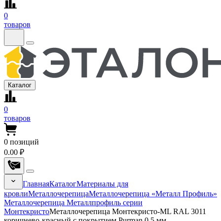
0
товаров
Каталог
0
товаров
0
позиций
0.00 ₽
Главная
Каталог
Материалы для
кровли
Металлочерепица
Металлочерепица «Металл Профиль»
Металлочерепица Металлпрофиль серии
Монтекристо
Металлочерепица Монтекристо-ML RAL 3011
коричнево-красный с покрытием Purman 0.5 мм