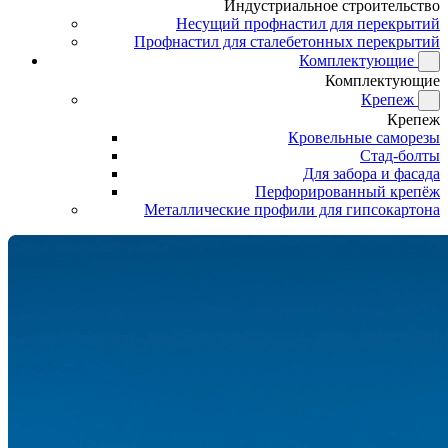
Индустриальное строительство
Несущий профнастил для перекрытий
Профнастил для сталебетонных перекрытий
Комплектующие
Комплектующие
Крепеж
Крепеж
Кровельные саморезы
Стад-болты
Для забора и фасада
Перфорированный крепёж
Металлические профили для гипсокартона