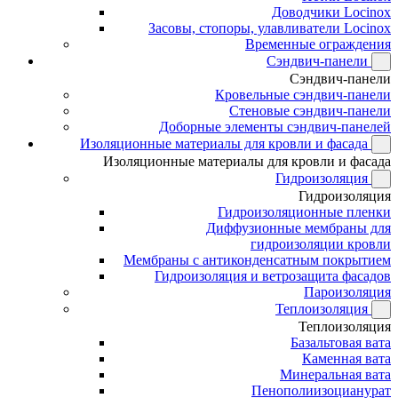
Доводчики Locinox
Засовы, стопоры, улавливатели Locinox
Временные ограждения
Сэндвич-панели
Сэндвич-панели
Кровельные сэндвич-панели
Стеновые сэндвич-панели
Доборные элементы сэндвич-панелей
Изоляционные материалы для кровли и фасада
Изоляционные материалы для кровли и фасада
Гидроизоляция
Гидроизоляция
Гидроизоляционные пленки
Диффузионные мембраны для
гидроизоляции кровли
Мембраны с антиконденсатным покрытием
Гидроизоляция и ветрозащита фасадов
Пароизоляция
Теплоизоляция
Теплоизоляция
Базальтовая вата
Каменная вата
Минеральная вата
Пенополиизоцианурат