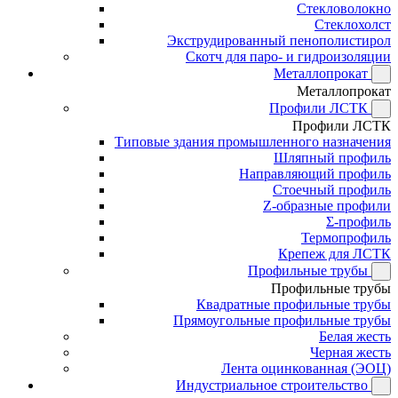
Стекловолокно
Стеклохолст
Экструдированный пенополистирол
Скотч для паро- и гидроизоляции
Металлопрокат
Металлопрокат
Профили ЛСТК
Профили ЛСТК
Типовые здания промышленного назначения
Шляпный профиль
Направляющий профиль
Стоечный профиль
Z-образные профили
Σ-профиль
Термопрофиль
Крепеж для ЛСТК
Профильные трубы
Профильные трубы
Квадратные профильные трубы
Прямоугольные профильные трубы
Белая жесть
Черная жесть
Лента оцинкованная (ЭОЦ)
Индустриальное строительство