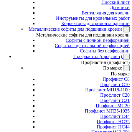
Плоский лист
Дымники
Вентиляция для кровли
Инструменты для кровельных работ
Корректоры для ремонта царапин
Металлические софиты для подшивки кровли
Металлические софиты для подшивки кровли
Софиты с полной перфорацией
Софиты с центральной перфорацией
Софиты без перфорации
Профнастил (профлист)
Профнастил (профлист)
По марке
По марке
Профлист С8
Профлист С10
Профлист МП18-1100
Профлист С20
Профлист С21
Профлист МП20
Профлист МП35-1035
Профлист С44
Профлист НС35
Профлист НС44