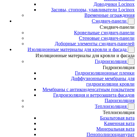
Доводчики Locinox
Засовы, стопоры, улавливатели Locinox
Временные ограждения
Сэндвич-панели
Сэндвич-панели
Кровельные сэндвич-панели
Стеновые сэндвич-панели
Доборные элементы сэндвич-панелей
Изоляционные материалы для кровли и фасада
Изоляционные материалы для кровли и фасада
Гидроизоляция
Гидроизоляция
Гидроизоляционные пленки
Диффузионные мембраны для
гидроизоляции кровли
Мембраны с антиконденсатным покрытием
Гидроизоляция и ветрозащита фасадов
Пароизоляция
Теплоизоляция
Теплоизоляция
Базальтовая вата
Каменная вата
Минеральная вата
Пенополиизоцианурат