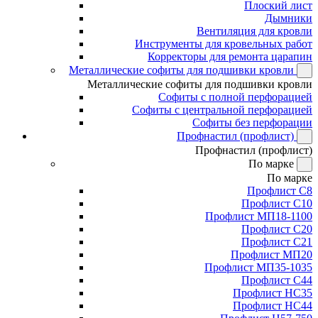
Плоский лист
Дымники
Вентиляция для кровли
Инструменты для кровельных работ
Корректоры для ремонта царапин
Металлические софиты для подшивки кровли
Металлические софиты для подшивки кровли
Софиты с полной перфорацией
Софиты с центральной перфорацией
Софиты без перфорации
Профнастил (профлист)
Профнастил (профлист)
По марке
По марке
Профлист С8
Профлист С10
Профлист МП18-1100
Профлист С20
Профлист С21
Профлист МП20
Профлист МП35-1035
Профлист С44
Профлист НС35
Профлист НС44