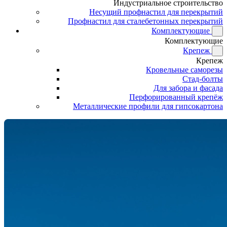
Индустриальное строительство
Несущий профнастил для перекрытий
Профнастил для сталебетонных перекрытий
Комплектующие
Комплектующие
Крепеж
Крепеж
Кровельные саморезы
Стад-болты
Для забора и фасада
Перфорированный крепёж
Металлические профили для гипсокартона