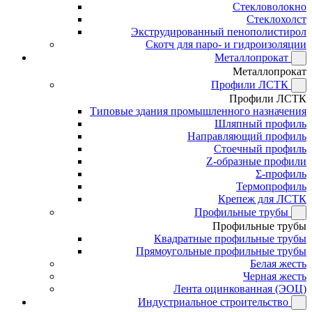
Стекловолокно
Стеклохолст
Экструдированный пенополистирол
Скотч для паро- и гидроизоляции
Металлопрокат
Металлопрокат
Профили ЛСТК
Профили ЛСТК
Типовые здания промышленного назначения
Шляпный профиль
Направляющий профиль
Стоечный профиль
Z-образные профили
Σ-профиль
Термопрофиль
Крепеж для ЛСТК
Профильные трубы
Профильные трубы
Квадратные профильные трубы
Прямоугольные профильные трубы
Белая жесть
Черная жесть
Лента оцинкованная (ЭОЦ)
Индустриальное строительство