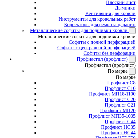
Плоский лист
Дымники
Вентиляция для кровли
Инструменты для кровельных работ
Корректоры для ремонта царапин
Металлические софиты для подшивки кровли
Металлические софиты для подшивки кровли
Софиты с полной перфорацией
Софиты с центральной перфорацией
Софиты без перфорации
Профнастил (профлист)
Профнастил (профлист)
По марке
По марке
Профлист С8
Профлист С10
Профлист МП18-1100
Профлист С20
Профлист С21
Профлист МП20
Профлист МП35-1035
Профлист С44
Профлист НС35
Профлист НС44