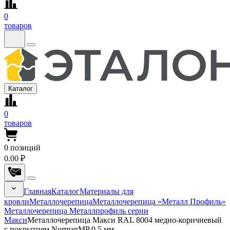
0
товаров
Каталог
0
товаров
0
позиций
0.00 ₽
Главная
Каталог
Материалы для
кровли
Металлочерепица
Металлочерепица «Металл Профиль»
Металлочерепица Металлпрофиль серии
Макси
Металлочерепица Макси RAL 8004 медно-коричневый
с покрытием NormanMP 0.5 мм