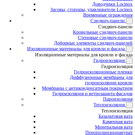
Доводчики Locinox
Засовы, стопоры, улавливатели Locinox
Временные ограждения
Сэндвич-панели
Сэндвич-панели
Кровельные сэндвич-панели
Стеновые сэндвич-панели
Доборные элементы сэндвич-панелей
Изоляционные материалы для кровли и фасада
Изоляционные материалы для кровли и фасада
Гидроизоляция
Гидроизоляция
Гидроизоляционные пленки
Диффузионные мембраны для
гидроизоляции кровли
Мембраны с антиконденсатным покрытием
Гидроизоляция и ветрозащита фасадов
Пароизоляция
Теплоизоляция
Теплоизоляция
Базальтовая вата
Каменная вата
Минеральная вата
Пенополиизоцианурат