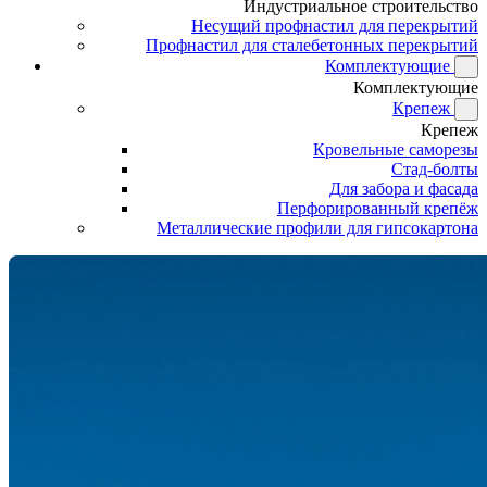
Индустриальное строительство
Несущий профнастил для перекрытий
Профнастил для сталебетонных перекрытий
Комплектующие
Комплектующие
Крепеж
Крепеж
Кровельные саморезы
Стад-болты
Для забора и фасада
Перфорированный крепёж
Металлические профили для гипсокартона